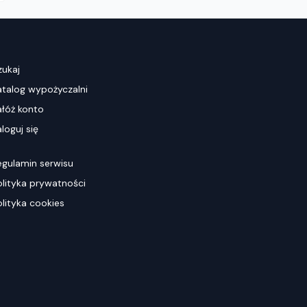
zukaj
atalog wypożyczalni
ałóż konto
loguj się
egulamin serwisu
olityka prywatności
olityka cookies