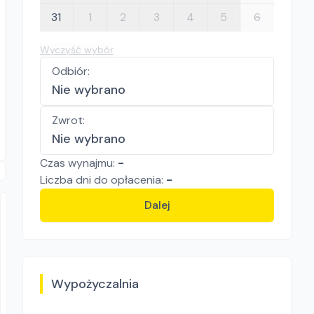
31
1
2
3
4
5
6
Wyczyść wybór
Odbiór
:
Nie wybrano
Zwrot
:
Nie wybrano
Czas wynajmu:
-
Liczba
dni
do opłacenia:
-
Dalej
Wypożyczalnia
"WŁODEK" Wypożyczalnia Sprzętu Budowlanego i Ogrodniczego