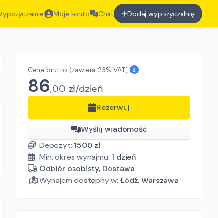
ypożyczalnie
Moje konto
Chat
Dodaj wypożyczalnię
Cena brutto
(zawiera 23% VAT)
86
,
00
zł/
dzień
Rezerwuj
Wyślij wiadomość
Depozyt:
1500
zł
Min. okres wynajmu:
1
dzień
Odbiór osobisty, Dostawa
Wynajem dostępny w:
Łódź
,
Warszawa