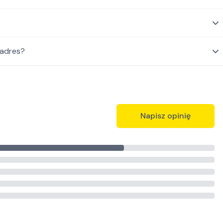
 adres?
Napisz opinię