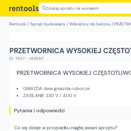
Szukaj sprzętu na wynajem
Rentools
/
Sprzęt budowlany
/
Wibratory do betonu
/
PRZETW
PRZETWORNICA WYSOKIEJ CZĘSTO
ID:
7557
-
VERENT
PRZETWORNICA WYSOKIEJ CZĘSTOTLIW
GNIAZDA dwa gniazda robocze
ZASILANIE 230 V / 400 V
Pytania i odpowiedzi
Co się dzieje w przypadku nagłej awarii sprzętu?