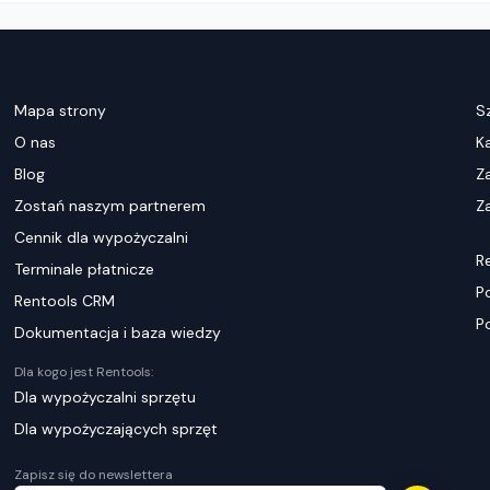
Mapa strony
S
O nas
K
Blog
Z
Zostań naszym partnerem
Za
Cennik dla wypożyczalni
R
Terminale płatnicze
P
Rentools CRM
P
Dokumentacja i baza wiedzy
Dla kogo jest Rentools:
Dla wypożyczalni sprzętu
Dla wypożyczających sprzęt
Zapisz się do newslettera