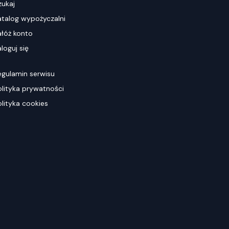
zukaj
atalog wypożyczalni
ałóż konto
loguj się
egulamin serwisu
olityka prywatności
olityka cookies