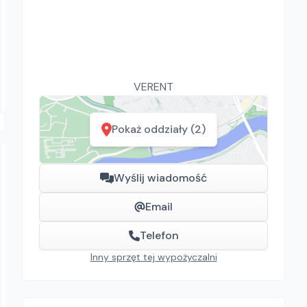
Grupa JPD sp. z o.o.
Wentylator wyciągowy
Wentylatory
Lublin, Rzeszów, Puławy
VERENT
Pokaż oddziały (2)
Wyślij wiadomość
Email
Telefon
VERENT
Inny sprzęt tej wypożyczalni
POJEMNIK DO BETONU KWADRATOWY
Pojemniki do betonu
159.00
zł/
dzień