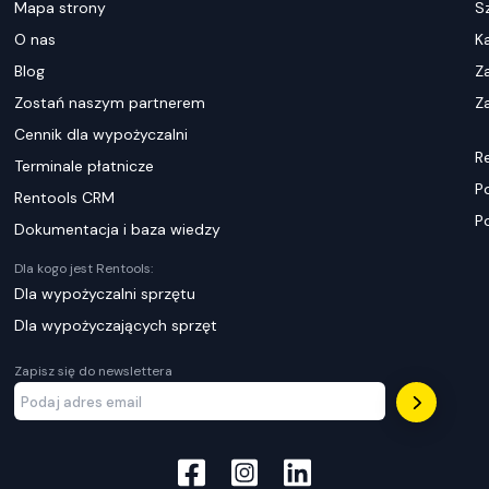
Mapa strony
S
O nas
K
Blog
Z
Zostań naszym partnerem
Za
Cennik dla wypożyczalni
R
Terminale płatnicze
P
Rentools CRM
P
Dokumentacja i baza wiedzy
Dla kogo jest Rentools:
Dla wypożyczalni sprzętu
Dla wypożyczających sprzęt
Zapisz się do newslettera