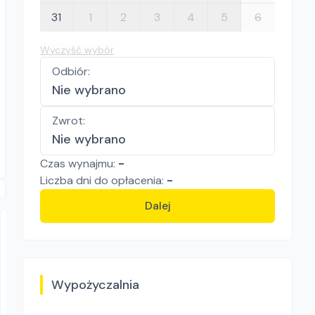
31
1
2
3
4
5
6
Wyczyść wybór
Odbiór
:
Nie wybrano
Zwrot
:
Nie wybrano
Czas wynajmu:
-
Liczba
dni
do opłacenia:
-
Dalej
Wypożyczalnia