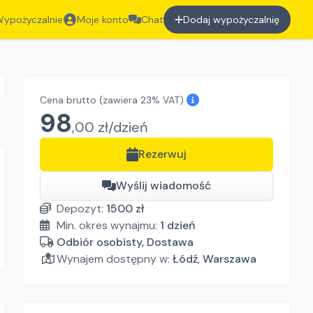
ypożyczalnie
Moje konto
Chat
Dodaj wypożyczalnię
Cena brutto
(zawiera 23% VAT)
98
,
00
zł/
dzień
Rezerwuj
Wyślij wiadomość
Depozyt:
1500
zł
Min. okres wynajmu:
1
dzień
Odbiór osobisty, Dostawa
Wynajem dostępny w:
Łódź
,
Warszawa