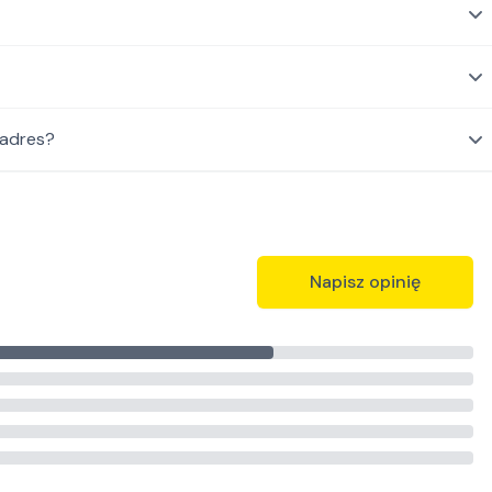
 adres?
Napisz opinię