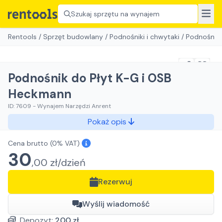
Szukaj sprzętu na wynajem
Rentools
/
Sprzęt budowlany
/
Podnośniki i chwytaki
/
Podnośnik 
Podnośnik do Płyt K-G i OSB
Heckmann
ID:
7609
-
Wynajem Narzędzi Anrent
Pokaż opis
Cena brutto
(0% VAT)
30
,
00
zł/
dzień
Rezerwuj
Wyślij wiadomość
Depozyt:
200
zł