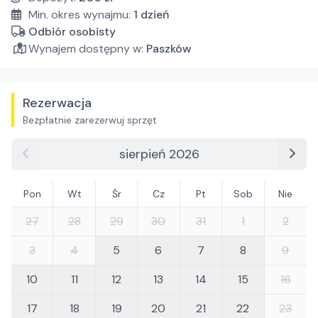
Min. okres wynajmu:
1
dzień
Odbiór osobisty
Wynajem dostępny w:
Paszków
Rezerwacja
Bezpłatnie zarezerwuj sprzęt
sierpień 2026
Pon
Wt
Śr
Cz
Pt
Sob
Nie
27
28
29
30
31
1
2
3
4
5
6
7
8
9
10
11
12
13
14
15
16
17
18
19
20
21
22
23