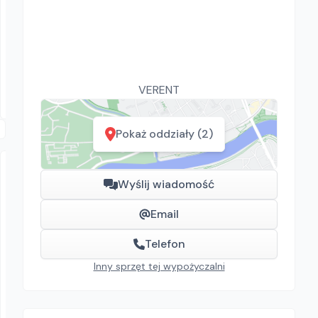
Gilotyna do kostki brukowej
Gilotyny
Lublin, Rzeszów, Puławy
VERENT
Pokaż oddziały (2)
Wyślij wiadomość
Email
Telefon
VERENT
Inny sprzęt tej wypożyczalni
POJEMNIK DO BETONU KWADRATOWY
Pojemniki do betonu