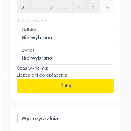
31
1
2
3
4
5
6
Wyczyść wybór
Odbiór
:
Nie wybrano
Zwrot
:
Nie wybrano
Czas wynajmu:
-
Liczba
dni
do opłacenia:
-
Dalej
Wypożyczalnia
Grupa JPD sp. z o.o.