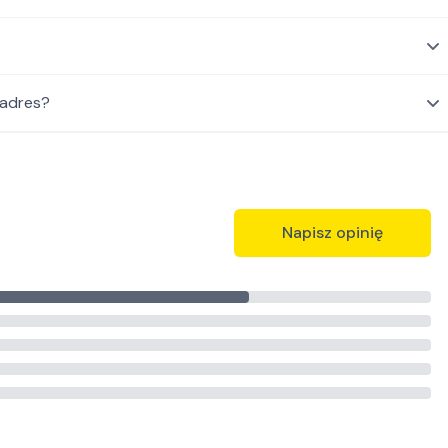
 adres?
Napisz opinię