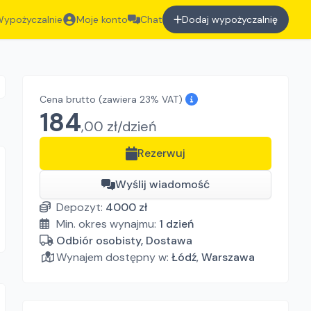
ypożyczalnie
Moje konto
Chat
Dodaj wypożyczalnię
Cena brutto
(zawiera 23% VAT)
184
,
00
zł/
dzień
Rezerwuj
Wyślij wiadomość
Depozyt:
4000
zł
Min. okres wynajmu:
1
dzień
Odbiór osobisty, Dostawa
Wynajem dostępny w:
Łódź
,
Warszawa