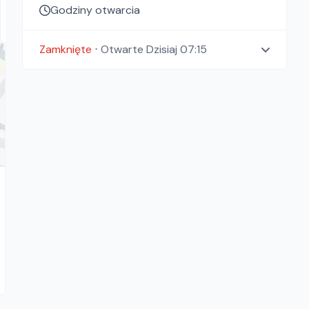
159.00
zł/
dzień
Godziny otwarcia
Warszawa, Łódź
Zamknięte
⋅
Otwarte
Dzisiaj 07:15