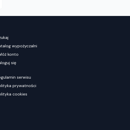
zukaj
atalog wypożyczalni
ałóż konto
loguj się
egulamin serwisu
olityka prywatności
olityka cookies