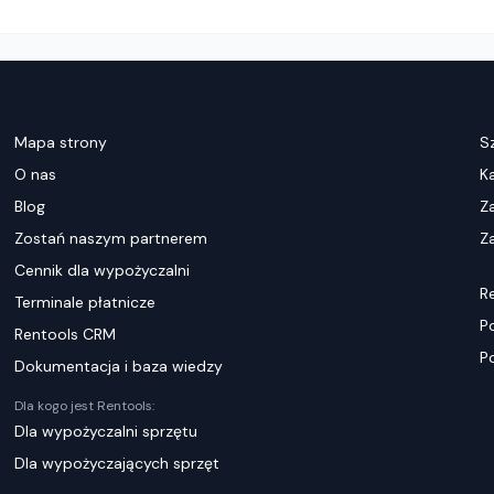
Mapa strony
S
O nas
K
Blog
Z
Zostań naszym partnerem
Za
Cennik dla wypożyczalni
R
Terminale płatnicze
P
Rentools CRM
P
Dokumentacja i baza wiedzy
Dla kogo jest Rentools:
Dla wypożyczalni sprzętu
Dla wypożyczających sprzęt