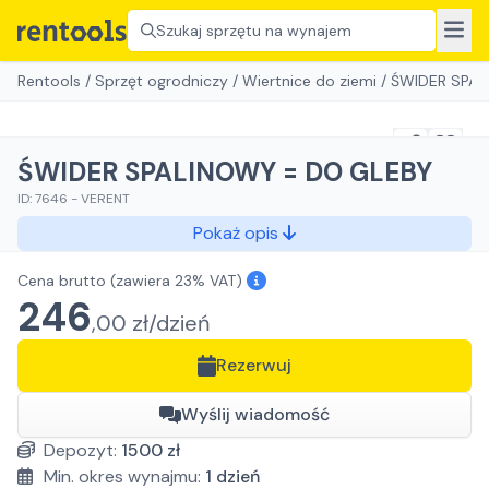
Szukaj sprzętu na wynajem
Rentools
/
Sprzęt ogrodniczy
/
Wiertnice do ziemi
/
ŚWIDER SPAL
ŚWIDER SPALINOWY = DO GLEBY
ID:
7646
-
VERENT
Pokaż opis
Cena brutto
(zawiera 23% VAT)
246
,
00
zł/
dzień
Rezerwuj
Wyślij wiadomość
Depozyt:
1500
zł
Min. okres wynajmu:
1
dzień