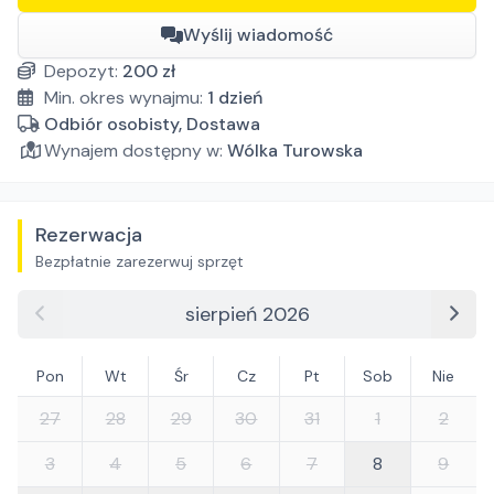
Wyślij wiadomość
Depozyt:
200
zł
Min. okres wynajmu:
1
dzień
Odbiór osobisty, Dostawa
Wynajem dostępny w:
Wólka Turowska
Rezerwacja
Bezpłatnie zarezerwuj sprzęt
sierpień 2026
Pon
Wt
Śr
Cz
Pt
Sob
Nie
27
28
29
30
31
1
2
3
4
5
6
7
8
9