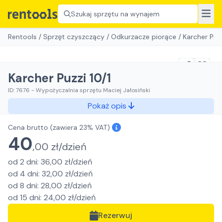
Szukaj sprzętu na wynajem
Rentools
/
Sprzęt czyszczący
/
Odkurzacze piorące
/
Karcher Puzz
Karcher Puzzi 10/1
ID:
7676
-
Wypożyczalnia sprzętu Maciej Jałosiński
Pokaż opis
Cena brutto
(zawiera 23% VAT)
40
,
00
zł/
dzień
od
2
dni
:
36,00
zł/
dzień
od
4
dni
:
32,00
zł/
dzień
od
8
dni
:
28,00
zł/
dzień
od
15
dni
:
24,00
zł/
dzień
Rezerwuj