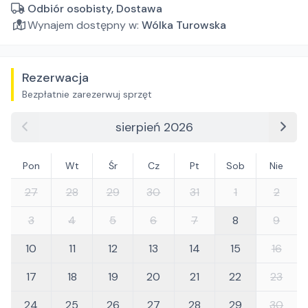
Odbiór osobisty, Dostawa
Wynajem dostępny w:
Wólka Turowska
Rezerwacja
Bezpłatnie zarezerwuj sprzęt
sierpień 2026
Pon
Wt
Śr
Cz
Pt
Sob
Nie
27
28
29
30
31
1
2
3
4
5
6
7
8
9
10
11
12
13
14
15
16
17
18
19
20
21
22
23
24
25
26
27
28
29
30