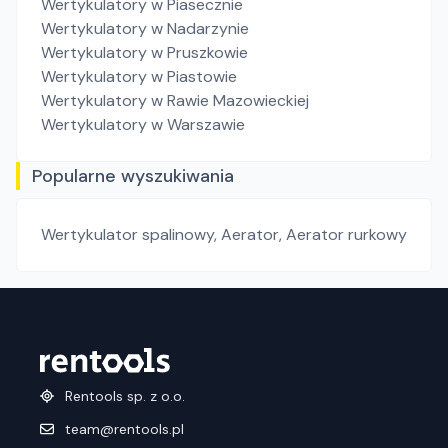
Wertykulatory
w Piasecznie
Wertykulatory
w Nadarzynie
Wertykulatory
w Pruszkowie
Wertykulatory
w Piastowie
Wertykulatory
w Rawie Mazowieckiej
Wertykulatory
w Warszawie
Popularne wyszukiwania
Wertykulator spalinowy
,
Aerator
,
Aerator rurkowy
Rentools sp. z o.o.
team@rentools.pl