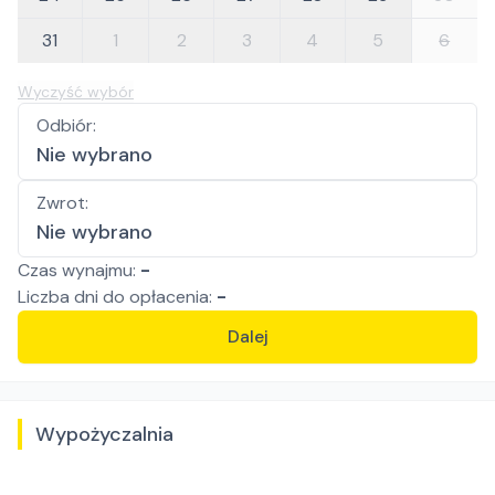
31
1
2
3
4
5
6
Wyczyść wybór
Odbiór
:
Nie wybrano
Zwrot
:
Nie wybrano
Czas wynajmu:
-
Liczba
dni
do opłacenia:
-
Dalej
Wypożyczalnia