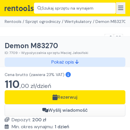
Szukaj sprzętu na wynajem
Rentools
/
Sprzęt ogrodniczy
/
Wertykulatory
/
Demon M83270
Demon M83270
ID:
7709
-
Wypożyczalnia sprzętu Maciej Jałosiński
Pokaż opis
Cena brutto
(zawiera 23% VAT)
110
,
00
zł/
dzień
Rezerwuj
Wyślij wiadomość
Depozyt:
200
zł
Min. okres wynajmu:
1
dzień