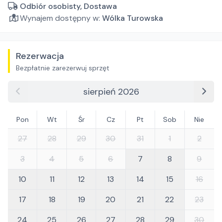
Odbiór osobisty, Dostawa
Wynajem dostępny w:
Wólka Turowska
Rezerwacja
Bezpłatnie zarezerwuj sprzęt
sierpień 2026
Pon
Wt
Śr
Cz
Pt
Sob
Nie
27
28
29
30
31
1
2
3
4
5
6
7
8
9
10
11
12
13
14
15
16
17
18
19
20
21
22
23
24
25
26
27
28
29
30