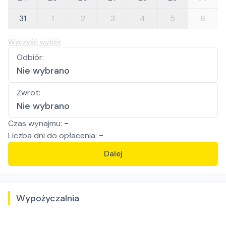
31
1
2
3
4
5
6
Wyczyść wybór
Odbiór
:
Nie wybrano
Zwrot
:
Nie wybrano
Czas wynajmu:
-
Liczba
dni
do opłacenia:
-
Dalej
Wypożyczalnia