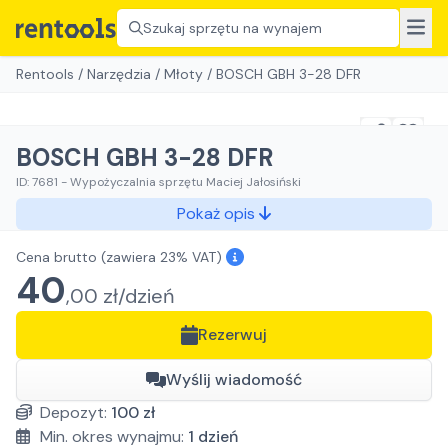
Szukaj sprzętu na wynajem
Rentools
/
Narzędzia
/
Młoty
/
BOSCH GBH 3-28 DFR
BOSCH GBH 3-28 DFR
ID:
7681
-
Wypożyczalnia sprzętu Maciej Jałosiński
Pokaż opis
Cena brutto
(zawiera 23% VAT)
40
,
00
zł/
dzień
Rezerwuj
Wyślij wiadomość
Depozyt:
100
zł
Min. okres wynajmu:
1
dzień