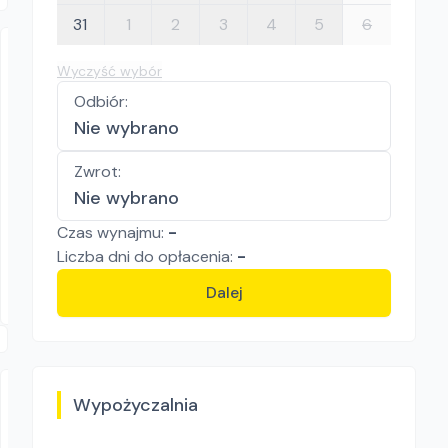
31
1
2
3
4
5
6
Wyczyść wybór
Odbiór
:
Nie wybrano
Zwrot
:
Vtech
Nie wybrano
GENIE GS-4390 RT GS-4390 RT
Czas wynajmu:
-
Podnośniki koszowe
Liczba
dni
do opłacenia:
-
258.30
zł/
dzień
Gnieciuki
Dalej
Wypożyczalnia