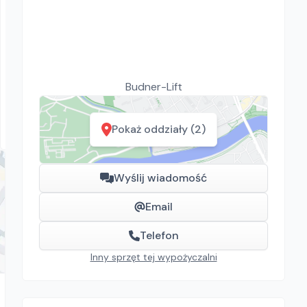
Budner-Lift
Niftylift 170 HAC
Budner-Lift
Podnośniki koszowe
492.00
zł/
dzień
Karsy, Poznań
Pokaż oddziały (2)
Wyślij wiadomość
Email
Telefon
Inny sprzęt tej wypożyczalni