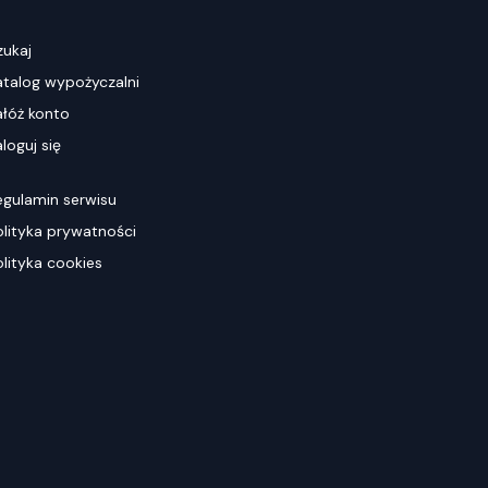
zukaj
atalog wypożyczalni
ałóż konto
loguj się
egulamin serwisu
olityka prywatności
olityka cookies