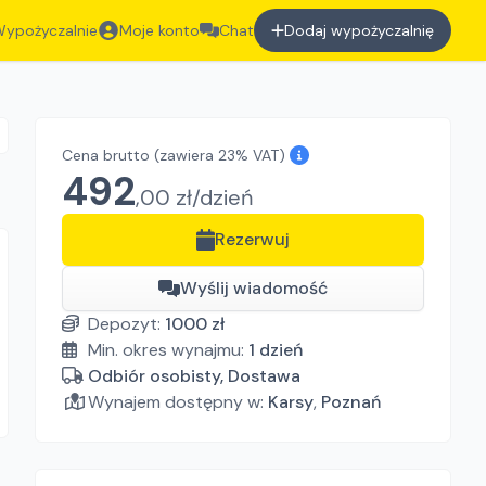
ypożyczalnie
Moje konto
Chat
Dodaj wypożyczalnię
Cena brutto
(zawiera 23% VAT)
492
,
00
zł/
dzień
Rezerwuj
Wyślij wiadomość
Depozyt:
1000
zł
Min. okres wynajmu:
1
dzień
Odbiór osobisty, Dostawa
Wynajem dostępny w:
Karsy
,
Poznań