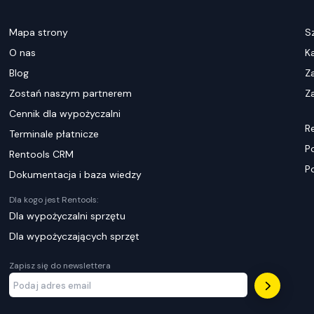
Mapa strony
S
O nas
K
Blog
Z
Zostań naszym partnerem
Za
Cennik dla wypożyczalni
R
Terminale płatnicze
P
Rentools CRM
P
Dokumentacja i baza wiedzy
Dla kogo jest Rentools:
Dla wypożyczalni sprzętu
Dla wypożyczających sprzęt
Zapisz się do newslettera