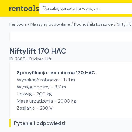
Szukaj sprzętu na wynajem
Rentools
/
Maszyny budowlane
/
Podnośniki koszowe
/
Niftylif
Niftylift 170 HAC
ID:
7687
-
Budner-Lift
Specyfikacja techniczna 170 HAC:
Wysokość robocza - 17.1 m
Wysięg boczny - 8.7 m
Udźwig - 200 kg
Masa urządzenia - 2000 kg
Zasilanie - 230 V
Pytania i odpowiedzi