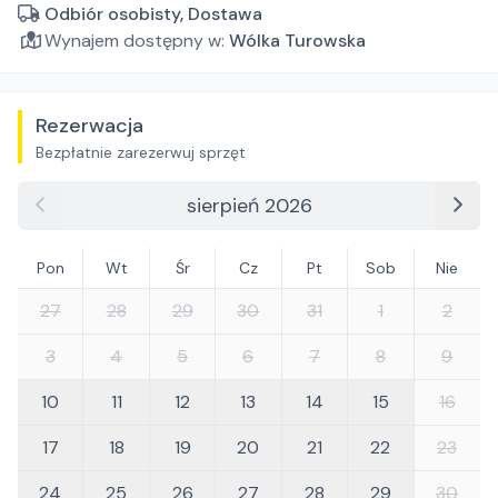
Odbiór osobisty, Dostawa
Wynajem dostępny w:
Wólka Turowska
Rezerwacja
Bezpłatnie zarezerwuj sprzęt
sierpień 2026
Pon
Wt
Śr
Cz
Pt
Sob
Nie
27
28
29
30
31
1
2
3
4
5
6
7
8
9
10
11
12
13
14
15
16
17
18
19
20
21
22
23
24
25
26
27
28
29
30