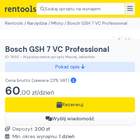
Szukaj sprzętu na wynajem
Rentools
/
Narzędzia
/
Młoty
/
Bosch GSH 7 VC Professional
Bosch GSH 7 VC Professional
ID:
7692
-
Wypożyczalnia sprzętu Maciej Jałosiński
Pokaż opis
Cena brutto
(zawiera 23% VAT)
60
,
00
zł/
dzień
Rezerwuj
Wyślij wiadomość
Depozyt:
200
zł
Min. okres wynajmu:
1
dzień