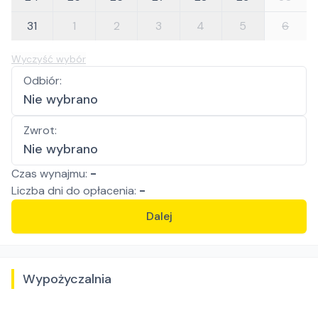
31
1
2
3
4
5
6
Wyczyść wybór
Odbiór
:
Nie wybrano
Zwrot
:
Nie wybrano
Czas wynajmu:
-
Liczba
dni
do opłacenia:
-
Dalej
Wypożyczalnia