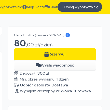
ypożyczalnie
Moje konto
Chat
Dodaj wypożyczalnię
Cena brutto
(zawiera 23% VAT)
80
,
00
zł/
dzień
Rezerwuj
Wyślij wiadomość
Depozyt:
300
zł
Min. okres wynajmu:
1
dzień
Odbiór osobisty, Dostawa
Wynajem dostępny w:
Wólka Turowska