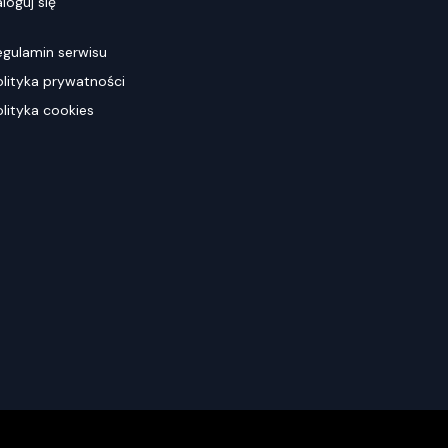
loguj się
egulamin serwisu
olityka prywatności
olityka cookies