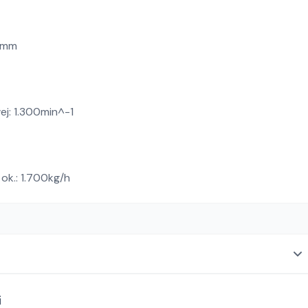
28mm
j: 1.300min^-1
ok.: 1.700kg/h
i