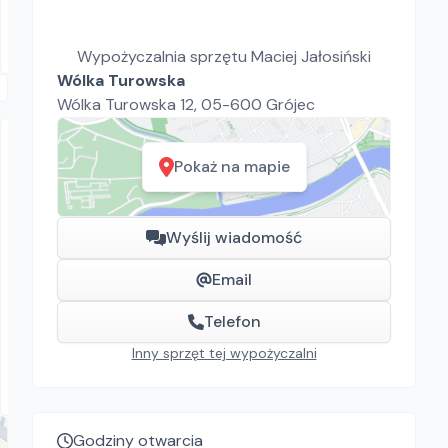
Wiśniowa
Wypożyczalnia sprzętu Maciej Jałosiński
Wólka Turowska
Wólka Turowska 12, 05-600 Grójec
Pokaż na mapie
Wyślij wiadomość
Email
Wypożyczalnia sprzętu Maciej Jałosiński
Master DH 732P
Telefon
Osuszacze
Inny sprzęt tej wypożyczalni
30.00
zł/
dzień
Wólka Turowska
Godziny otwarcia