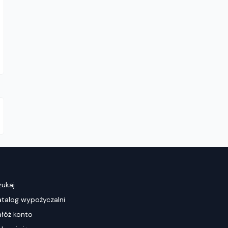
zukaj
atalog wypożyczalni
ałóż konto