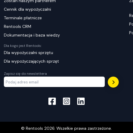
Zostań naszym partnerem
Za
Cennik dla wypożyczalni
R
Terminale płatnicze
P
Rentools CRM
P
Dokumentacja i baza wiedzy
Dla kogo jest Rentools:
Dla wypożyczalni sprzętu
Dla wypożyczających sprzęt
Zapisz się do newslettera
© Rentools
2026
. Wszelkie prawa zastrzeżone.