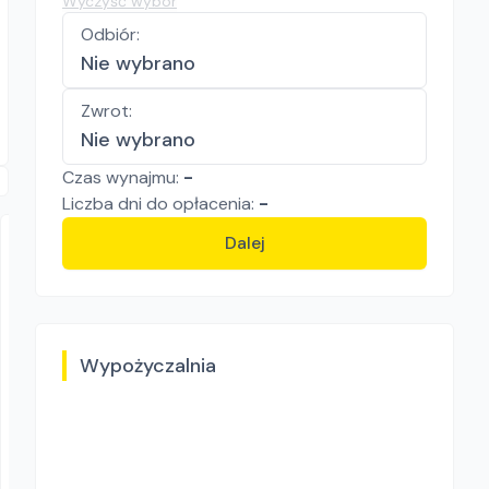
Wyczyść wybór
Odbiór
:
Nie wybrano
Zwrot
:
Nie wybrano
Czas wynajmu:
-
Liczba
dni
do opłacenia:
-
Dalej
Wypożyczalnia
Kes-Bud
Hilti TE 500
Młoty
73.80
zł/
dzień