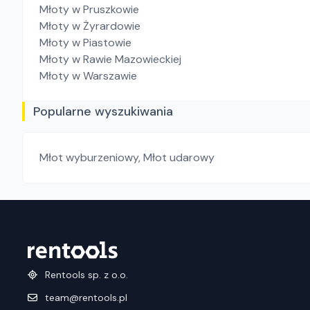
Młoty
w Pruszkowie
Młoty
w Żyrardowie
Młoty
w Piastowie
Młoty
w Rawie Mazowieckiej
Młoty
w Warszawie
Popularne wyszukiwania
Młot wyburzeniowy
,
Młot udarowy
Rentools sp. z o.o.
team@rentools.pl