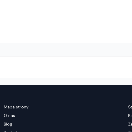
Mapa strony
S
O nas
K
Blog
Z