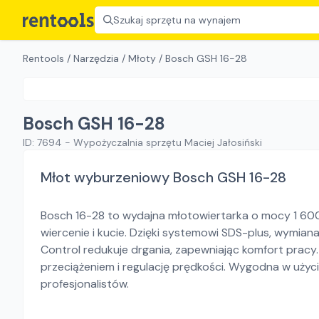
Szukaj sprzętu na wynajem
Rentools
/
Narzędzia
/
Młoty
/
Bosch GSH 16-28
Bosch GSH 16-28
ID:
7694
-
Wypożyczalnia sprzętu Maciej Jałosiński
Młot wyburzeniowy Bosch GSH 16-28
Bosch 16-28 to wydajna młotowiertarka o mocy 1 60
wiercenie i kucie. Dzięki systemowi SDS-plus, wymian
Control redukuje drgania, zapewniając komfort pracy
przeciążeniem i regulację prędkości. Wygodna w użyciu
profesjonalistów.