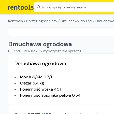
Szukaj sprzętu na wynajem
Rentools
/
Sprzęt ogrodniczy
/
Dmuchawy do liści
/
Dmuchawa
Dmuchawa ogrodowa
ID:
7721
-
RENTMARS wypożyczalnia sprzętu
Dmuchawa ogrodowa
Moc KW/KM 0.7/1
Ciężar 5.4 kg
Pojemność worka 45 l
Pojemność zbiornika paliwa 0.54 l