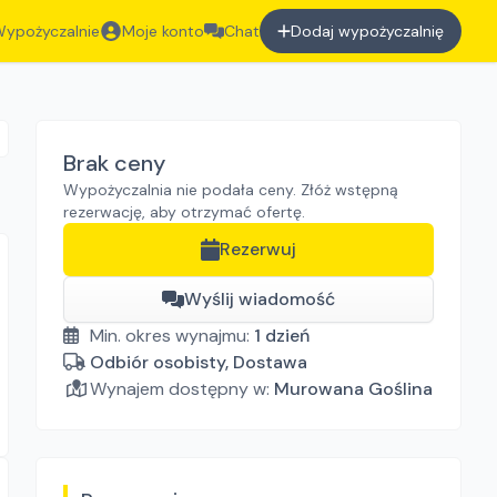
ypożyczalnie
Moje konto
Chat
Dodaj wypożyczalnię
Brak ceny
Wypożyczalnia nie podała ceny. Złóż wstępną
rezerwację, aby otrzymać ofertę.
Rezerwuj
Wyślij wiadomość
Min. okres wynajmu:
1
dzień
Odbiór osobisty, Dostawa
Wynajem dostępny w:
Murowana Goślina