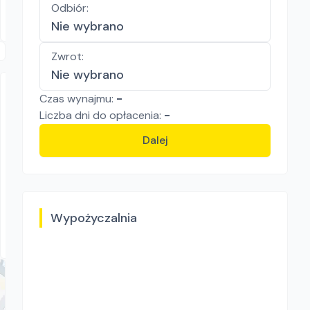
61.50
zł/
dzień
Odbiór
:
Będzin
Nie wybrano
Zwrot
:
Nie wybrano
Czas wynajmu:
-
Liczba
dni
do opłacenia:
-
Dalej
RENTMARS wypożyczalnia sprzętu
PROJECT ZGS-20
Wypożyczalnia
Zagęszczarki
Murowana Goślina