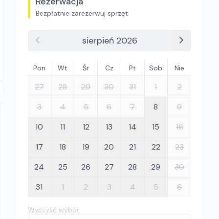
Rezerwacja
Bezpłatnie zarezerwuj sprzęt
sierpień 2026
Pon
Wt
Śr
Cz
Pt
Sob
Nie
27
28
29
30
31
1
2
3
4
5
6
7
8
9
10
11
12
13
14
15
16
17
18
19
20
21
22
23
24
25
26
27
28
29
30
ARMARENT
31
1
2
3
4
5
6
STIHL BR 380
Dmuchawy do liści
Wyczyść wybór