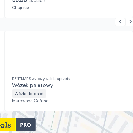
55.00
zł/
dzień
Chojnice
RENTMARS wypożyczalnia sprzętu
Wózek paletowy
Wózki do palet
Murowana Goślina