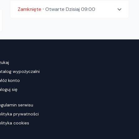
Zamknięte
⋅
Otwarte
Dzisiaj 09:00
zukaj
atalog wypożyczalni
ałóż konto
loguj się
egulamin serwisu
olityka prywatności
olityka cookies