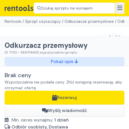
Szukaj sprzętu na wynajem
Rentools
/
Sprzęt czyszczący
/
Odkurzacze przemysłowe
/
Odkur
Odkurzacz przemysłowy
ID:
7730
-
RENTMARS wypożyczalnia sprzętu
Pokaż opis
Brak ceny
Wypożyczalnia nie podała ceny. Złóż wstępną rezerwację, aby
otrzymać ofertę.
Rezerwuj
Wyślij wiadomość
Min. okres wynajmu:
1
dzień
Odbiór osobisty, Dostawa