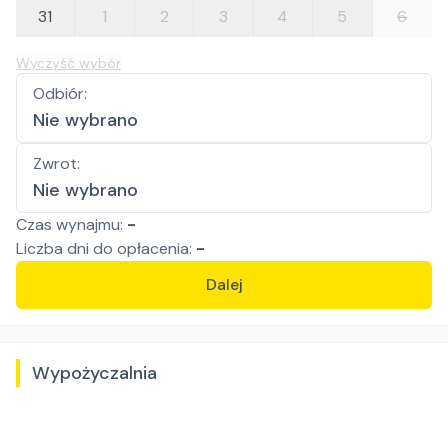
31
1
2
3
4
5
6
Wyczyść wybór
Odbiór
:
Nie wybrano
Zwrot
:
Nie wybrano
Czas wynajmu:
-
Liczba
dni
do opłacenia:
-
Dalej
Wypożyczalnia