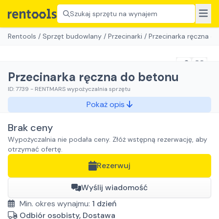
Szukaj sprzętu na wynajem
Rentools
/
Sprzęt budowlany
/
Przecinarki
/
Przecinarka ręczna d
Przecinarka ręczna do betonu
ID:
7739
-
RENTMARS wypożyczalnia sprzętu
Pokaż opis
Brak ceny
Wypożyczalnia nie podała ceny. Złóż wstępną rezerwację, aby
otrzymać ofertę.
Rezerwuj
Wyślij wiadomość
Min. okres wynajmu:
1
dzień
Odbiór osobisty, Dostawa