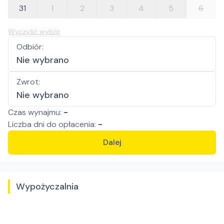
31
1
2
3
4
5
6
Wyczyść wybór
Odbiór
:
Nie wybrano
Zwrot
:
Nie wybrano
Czas wynajmu:
-
Liczba
dni
do opłacenia:
-
Dalej
Wypożyczalnia