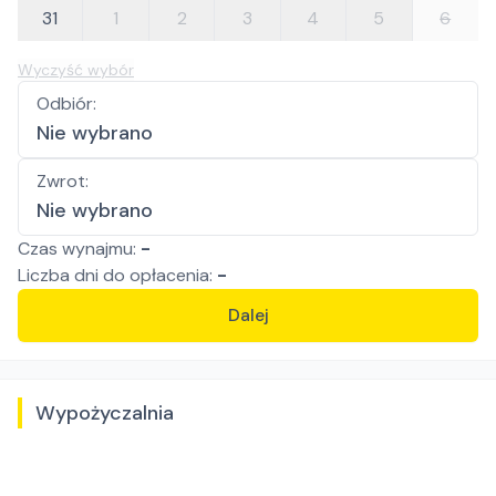
31
1
2
3
4
5
6
Wyczyść wybór
Odbiór
:
Nie wybrano
Zwrot
:
Nie wybrano
Czas wynajmu:
-
Liczba
dni
do opłacenia:
-
Dalej
Wypożyczalnia