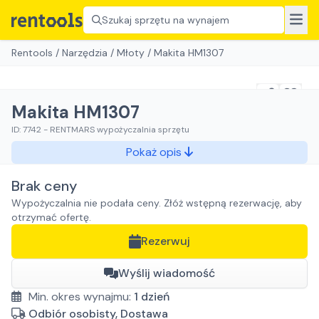
Szukaj sprzętu na wynajem
Rentools
/
Narzędzia
/
Młoty
/
Makita HM1307
Makita HM1307
ID:
7742
-
RENTMARS wypożyczalnia sprzętu
Pokaż opis
Brak ceny
Wypożyczalnia nie podała ceny. Złóż wstępną rezerwację, aby
otrzymać ofertę.
Rezerwuj
Wyślij wiadomość
Min. okres wynajmu:
1
dzień
Odbiór osobisty, Dostawa