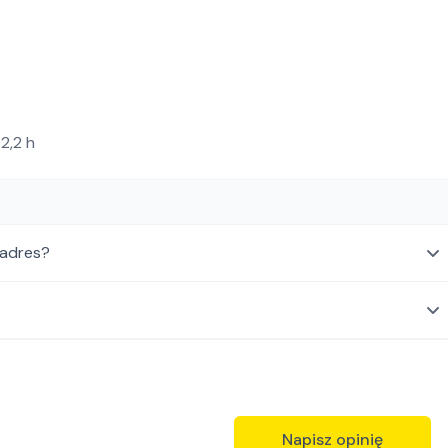
2,2 h
 adres?
Napisz opinię