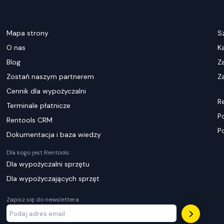
Mapa strony
S
O nas
K
Blog
Z
Zostań naszym partnerem
Za
Cennik dla wypożyczalni
R
Terminale płatnicze
P
Rentools CRM
P
Dokumentacja i baza wiedzy
Dla kogo jest Rentools:
Dla wypożyczalni sprzętu
Dla wypożyczających sprzęt
Zapisz się do newslettera