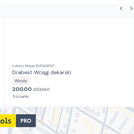
Łukasz Wojas BUD&RENT
Drabest Wciąg dekarski
Windy
200.00
zł/
dzień
Trzcianki