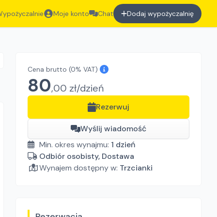
ypożyczalnie
Moje konto
Chat
Dodaj wypożyczalnię
Cena brutto
(0% VAT)
80
,
00
zł/
dzień
Rezerwuj
Wyślij wiadomość
Min. okres wynajmu:
1
dzień
Odbiór osobisty, Dostawa
Wynajem dostępny w:
Trzcianki
Rezerwacja