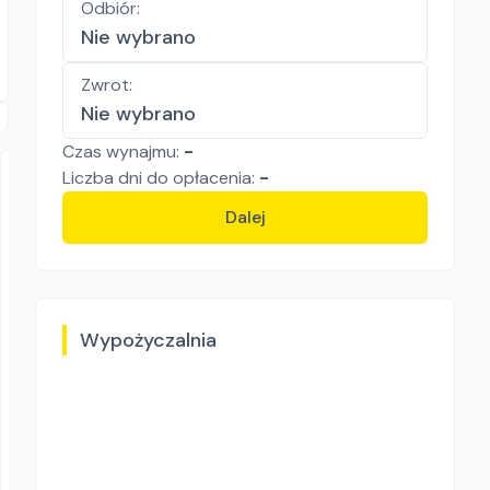
Odbiór
:
Nie wybrano
Zwrot
:
Nie wybrano
Czas wynajmu:
-
Liczba
dni
do opłacenia:
-
Dalej
Zampol
Wypożyczalnia
Stanley SG 3200
Agregaty prądotwórcze
121.77
zł/
dzień
Rzeszów