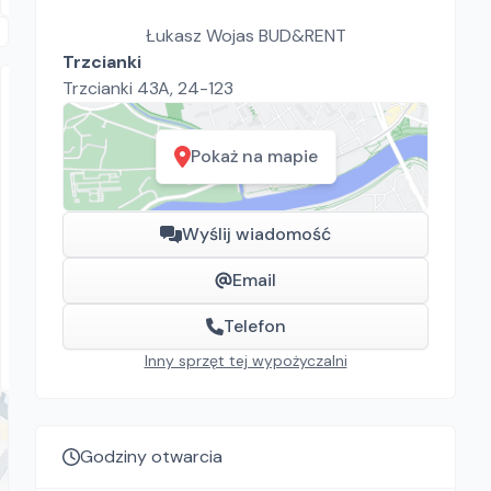
Łukasz Wojas BUD&RENT
Trzcianki
Trzcianki 43A, 24-123
Pokaż na mapie
Wyślij wiadomość
Łukasz Wojas BUD&RENT
Berger Kraus BK800BS
Email
Minikoparki
300.00
Telefon
zł/
dzień
Trzcianki
Inny sprzęt tej wypożyczalni
Godziny otwarcia