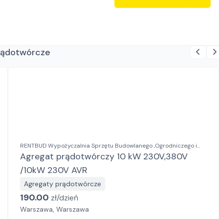
prądotwórcze
RENTBUD Wypożyczalnia Sprzętu Budowlanego ,Ogrodniczego i
Elektronarzędzi
Agregat prądotwórczy 10 kW 230V,380V
/10kW 230V AVR
Agregaty prądotwórcze
190.00
zł/
dzień
Warszawa, Warszawa