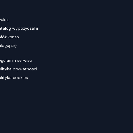
zukaj
atalog wypożyczalni
ałóż konto
loguj się
egulamin serwisu
olityka prywatności
olityka cookies