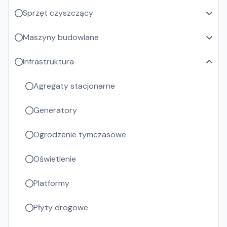
Sprzęt czyszczący
Maszyny budowlane
Infrastruktura
Agregaty stacjonarne
Generatory
Ogrodzenie tymczasowe
Oświetlenie
Platformy
Płyty drogowe