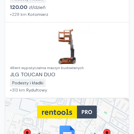
120.00
zł/
dzień
+
229
km
Kotomierz
4Rent wypożyczalnia maszyn budowlanych
JLG TOUCAN DUO
Podesty i kładki
+
313
km
Rydułtowy