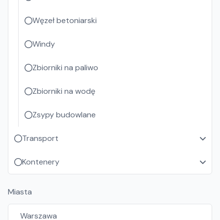
Węzeł betoniarski
Windy
Zbiorniki na paliwo
Zbiorniki na wodę
Zsypy budowlane
Transport
Kontenery
Miasta
Warszawa