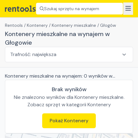
Szukaj sprzętu na wynajem
Rentools
/
Kontenery
/
Kontenery mieszkalne
/
Głogów
Kontenery mieszkalne na wynajem w
Głogowie
Kontenery mieszkalne
na wynajem:
0
wyników
w
Głogowie
Brak wyników
Nie znalezono wyników dla
Kontenery mieszkalne
.
Zobacz sprzęt w kategorii
Kontenery
Pokaż
Kontenery