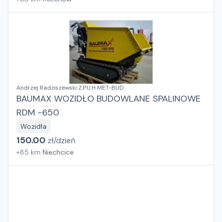
Andrzej Radziszewski Z.P.U.H MET-BUD
BAUMAX WOZIDŁO BUDOWLANE SPALINOWE
RDM -650
Wozidła
150.00
zł/
dzień
+
85
km
Niechcice