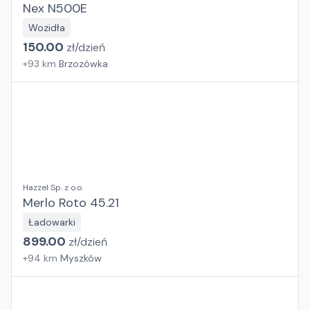
Nex N500E
Wozidła
150.00
zł/
dzień
+
93
km
Brzozówka
Hazzel Sp. z o.o.
Merlo Roto 45.21
Ładowarki
899.00
zł/
dzień
+
94
km
Myszków