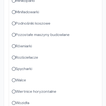
Minikoparki
Miniładowarki
Podnośniki koszowe
Pozostałe maszyny budowlane
Równiarki
Rozściełacze
Spycharki
Walce
Wiertnice horyzontalne
Wozidła