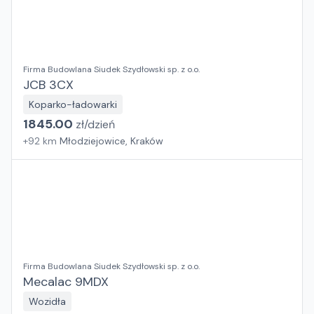
Firma Budowlana Siudek Szydłowski sp. z o.o.
JCB 3CX
Koparko-ładowarki
1845.00
zł/
dzień
+
92
km
Młodziejowice, Kraków
Firma Budowlana Siudek Szydłowski sp. z o.o.
Mecalac 9MDX
Wozidła