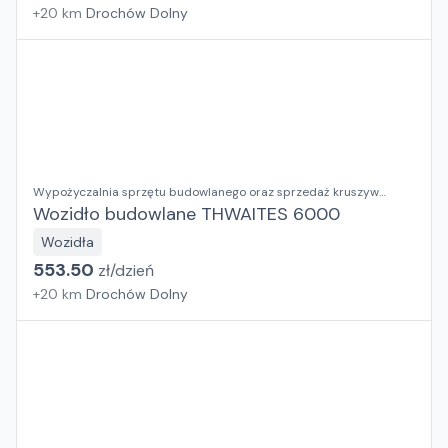
+
20
km
Drochów Dolny
Wypożyczalnia sprzętu budowlanego oraz sprzedaż kruszyw
ozdobnych RENTAL BUD Justyna Dusza-Kumor
Wozidło budowlane THWAITES 6000
Wozidła
553.50
zł/
dzień
+
20
km
Drochów Dolny