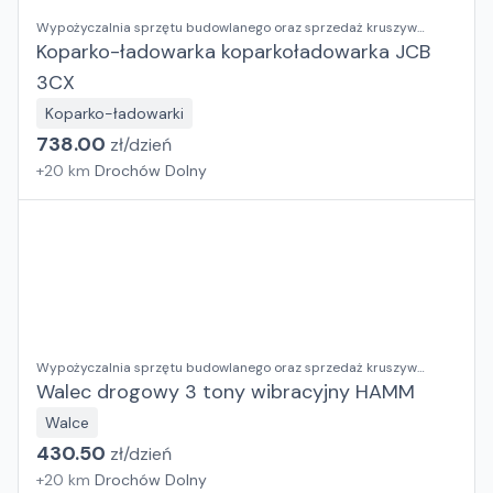
Wypożyczalnia sprzętu budowlanego oraz sprzedaż kruszyw
ozdobnych RENTAL BUD Justyna Dusza-Kumor
Koparko-ładowarka koparkoładowarka JCB
3CX
Koparko-ładowarki
738.00
zł/
dzień
+
20
km
Drochów Dolny
Wypożyczalnia sprzętu budowlanego oraz sprzedaż kruszyw
ozdobnych RENTAL BUD Justyna Dusza-Kumor
Walec drogowy 3 tony wibracyjny HAMM
Walce
430.50
zł/
dzień
+
20
km
Drochów Dolny