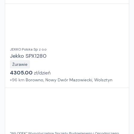
JEKKO Polska Sp z o.o
Jekko SPX1280
Żurawie
4305.00
zł/
dzień
+
96
km
Borowno, Nowy Dwór Mazowiecki, Wolsztyn
"WŁODEK" Wypożyczalnia Sprzętu Budowlanego i Ogrodniczego