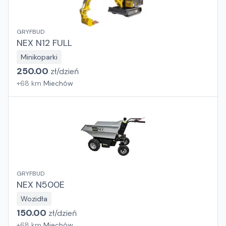
GRYFBUD
NEX N12 FULL
Minikoparki
250.00
zł/
dzień
+
68
km
Miechów
GRYFBUD
NEX N500E
Wozidła
150.00
zł/
dzień
+
68
km
Miechów