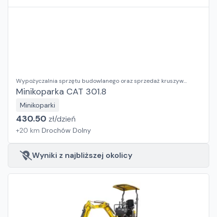
Wypożyczalnia sprzętu budowlanego oraz sprzedaż kruszyw
ozdobnych RENTAL BUD Justyna Dusza-Kumor
Minikoparka CAT 301.8
Minikoparki
430.50
zł/
dzień
+
20
km
Drochów Dolny
Wyniki z najbliższej okolicy