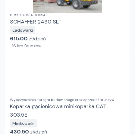
BOSS SYLWIA BOKSA
SCHAFFER 2430 SLT
Ładowarki
615.00
zł/
dzień
+
16
km
Brudzów
Wypożyczalnia sprzętu budowlanego oraz sprzedaż kruszyw
ozdobnych RENTAL BUD Justyna Dusza-Kumor
Koparka gąsienicowa minikoparka CAT
303.5E
Minikoparki
430.50
zł/
dzień