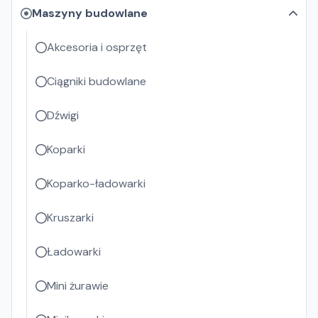
Maszyny budowlane
Akcesoria i osprzęt
Ciągniki budowlane
Dźwigi
Koparki
Koparko-ładowarki
Kruszarki
Ładowarki
Mini żurawie