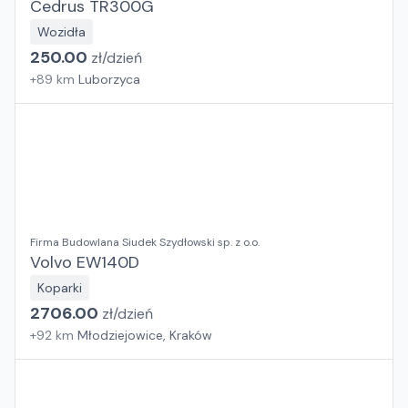
Cedrus TR300G
Wozidła
250.00
zł/
dzień
+
89
km
Luborzyca
Firma Budowlana Siudek Szydłowski sp. z o.o.
Volvo EW140D
Koparki
2706.00
zł/
dzień
+
92
km
Młodziejowice, Kraków