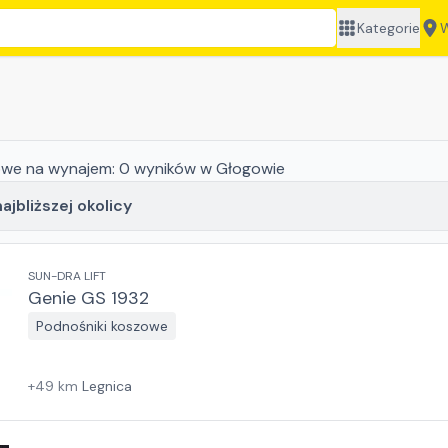
Kategorie
W
owe
na wynajem:
0
wyników
w Głogowie
ajbliższej okolicy
SUN-DRA LIFT
Genie GS 1932
Podnośniki koszowe
+
49
km
Legnica