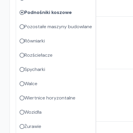
Podnośniki koszowe
Pozostałe maszyny budowlane
Równiarki
Rozściełacze
Spycharki
Walce
Wiertnice horyzontalne
Wozidła
Żurawie