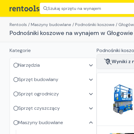
Szukaj sprzętu na wynajem
Rentools
/
Maszyny budowlane
/
Podnośniki koszowe
/
Głogów
Podnośniki koszowe na wynajem w Głogowie
Kategorie
Podnośniki kosz
Wyniki z n
Narzędzia
Sprzęt budowlany
Sprzęt ogrodniczy
Sprzęt czyszczący
Maszyny budowlane