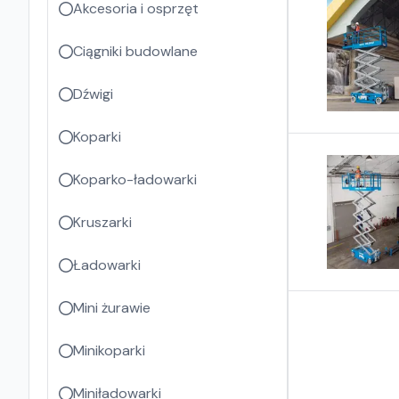
Akcesoria i osprzęt
Ciągniki budowlane
Dźwigi
Koparki
Koparko-ładowarki
Kruszarki
Ładowarki
Mini żurawie
Minikoparki
Miniładowarki