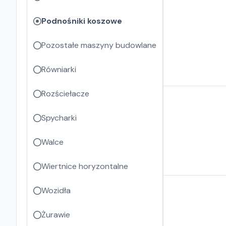
Podnośniki koszowe
Pozostałe maszyny budowlane
Równiarki
Rozściełacze
Spycharki
Walce
Wiertnice horyzontalne
Wozidła
Żurawie