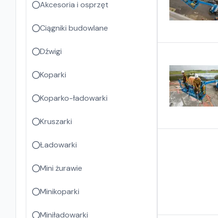
Akcesoria i osprzęt
Ciągniki budowlane
Dźwigi
Koparki
Koparko-ładowarki
Kruszarki
Ładowarki
Mini żurawie
Minikoparki
Miniładowarki