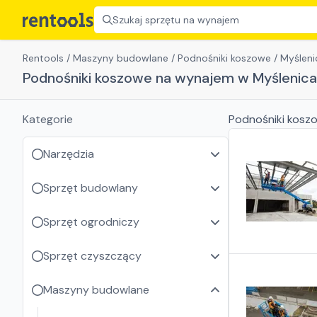
Szukaj sprzętu na wynajem
Rentools
/
Maszyny budowlane
/
Podnośniki koszowe
/
Myśleni
Podnośniki koszowe na wynajem w Myślenic
Kategorie
Podnośniki kosz
Narzędzia
Sprzęt budowlany
Sprzęt ogrodniczy
Sprzęt czyszczący
Maszyny budowlane