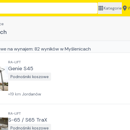
Kategorie
W
ce
ach
owe
na wynajem:
82
wyników
w Myślenicach
RA-LIFT
Genie S45
Podnośniki koszowe
+
19
km
Jordanów
RA-LIFT
S-65 / S65 TraX
Podnośniki koszowe