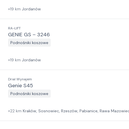
+
19
km
Jordanów
RA-LIFT
GENIE GS – 3246
Podnośniki koszowe
+
19
km
Jordanów
Drial Wynajem
Genie S45
Podnośniki koszowe
+
22
km
Kraków, Sosnowiec, Rzeszów, Pabianice, Rawa Mazowiec
Zielona Góra, Białystok, Gdańsk, Szczecin