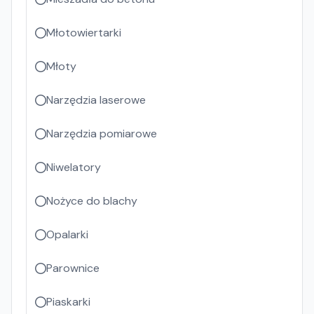
Młotowiertarki
Młoty
Narzędzia laserowe
Narzędzia pomiarowe
Niwelatory
Nożyce do blachy
Opalarki
Parownice
Piaskarki