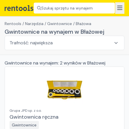
Szukaj sprzętu na wynajem
Rentools
/
Narzędzia
/
Gwintownice
/
Błażowa
Gwintownice na wynajem w Błażowej
Gwintownice
na wynajem:
2
wyników
w Błażowej
Grupa JPD sp. z o.o.
Gwintownica ręczna
Gwintownice