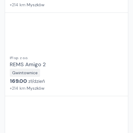
+
214
km
Myszków
IFI sp. z o.o.
REMS Amigo 2
Gwintownice
169.00
zł/
dzień
+
214
km
Myszków