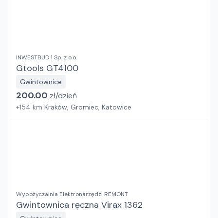
INWESTBUD 1 Sp. z o.o.
Gtools GT4100
Gwintownice
200.00
zł/
dzień
+
154
km
Kraków, Gromiec, Katowice
Wypożyczalnia Elektronarzędzi REMONT
Gwintownica ręczna Virax 1362