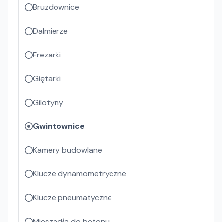
Bruzdownice
Dalmierze
Frezarki
Giętarki
Gilotyny
Gwintownice
Kamery budowlane
Klucze dynamometryczne
Klucze pneumatyczne
Mieszadła do betonu