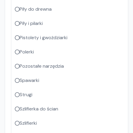
Piły do drewna
Piły i pilarki
Pistolety i gwożdziarki
Polerki
Pozostałe narzędzia
Spawarki
Strugi
Szlifierka do ścian
Szlifierki