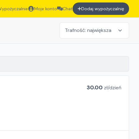
ypożyczalnie
Moje konto
Chat
Dodaj wypożyczalnię
30.00
zł/
dzień