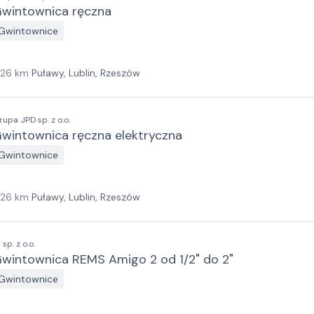
wintownica ręczna
Gwintownice
126
km
Puławy, Lublin, Rzeszów
rupa JPD sp. z o.o.
wintownica ręczna elektryczna
Gwintownice
126
km
Puławy, Lublin, Rzeszów
I sp. z o.o.
wintownica REMS Amigo 2 od 1/2" do 2"
Gwintownice