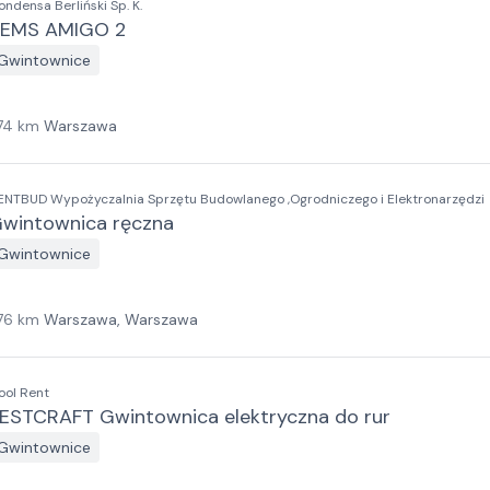
ondensa Berliński Sp. K.
EMS AMIGO 2
Gwintownice
74
km
Warszawa
ENTBUD Wypożyczalnia Sprzętu Budowlanego ,Ogrodniczego i Elektronarzędzi
wintownica ręczna
Gwintownice
76
km
Warszawa, Warszawa
ool Rent
ESTCRAFT Gwintownica elektryczna do rur
Gwintownice