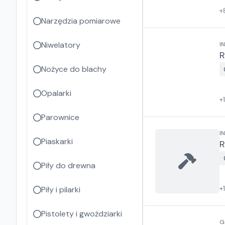
+
Narzędzia pomiarowe
Niwelatory
I
R
Nożyce do blachy
Opalarki
+
Parownice
I
Piaskarki
R
Piły do drewna
+
Piły i pilarki
Pistolety i gwożdziarki
G