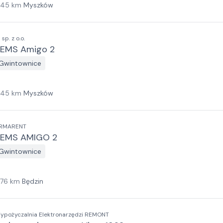
145
km
Myszków
I sp. z o.o.
EMS Amigo 2
Gwintownice
145
km
Myszków
RMARENT
EMS AMIGO 2
Gwintownice
176
km
Będzin
ypożyczalnia Elektronarzędzi REMONT