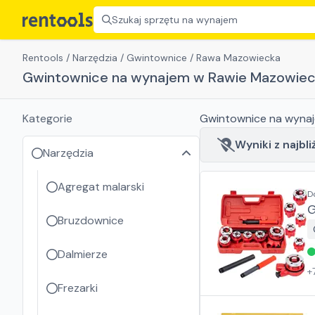
Szukaj sprzętu na wynajem
Rentools
/
Narzędzia
/
Gwintownice
/
Rawa Mazowiecka
Gwintownice na wynajem w Rawie Mazowiec
Kategorie
Gwintownice
na wyna
Wyniki z najbli
Narzędzia
Agregat malarski
D
G
Bruzdownice
Dalmierze
+
Frezarki