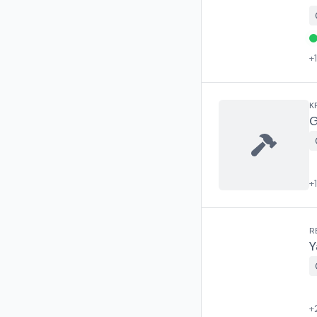
+
K
G
+
R
Y
+