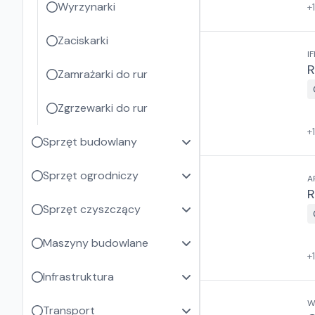
Wyrzynarki
+
Zaciskarki
IF
R
Zamrażarki do rur
Zgrzewarki do rur
+
Sprzęt budowlany
Sprzęt ogrodniczy
A
R
Sprzęt czyszczący
Maszyny budowlane
+
Infrastruktura
W
Transport