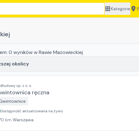
Kategorie
W
kiej
jem:
0
wyników
w Rawie Mazowieckiej
ższej okolicy
oBudowy sp. z o. o.
wintownica ręczna
Gwintownice
Dostępność aktualizowana na żywo
70
km
Warszawa