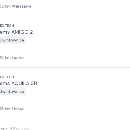
82
km
Warszawa
NEX TECH
ems AMIGO 2
Gwintownice
118
km
Lipsko
NEX TECH
ems AQUILA 3B
Gwintownice
118
km
Lipsko
rupa JPD sp. z o.o.