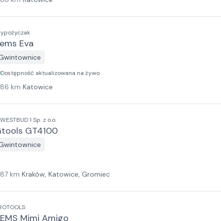
ypożyczak
ems Eva
Gwintownice
Dostępność aktualizowana na żywo
186
km
Katowice
NWESTBUD 1 Sp. z o.o.
tools GT4100
Gwintownice
187
km
Kraków, Katowice, Gromiec
ROTOOLS
EMS Mimi Amigo