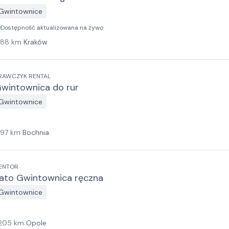
Gwintownice
Dostępność aktualizowana na żywo
188
km
Kraków
RAWCZYK RENTAL
wintownica do rur
Gwintownice
197
km
Bochnia
ENTOR
ato Gwintownica ręczna
Gwintownice
205
km
Opole