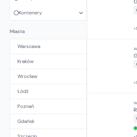
G
Kontenery
+
Miasta
Warszawa
W
G
Kraków
Wrocław
+
Łódź
W
Poznań
R
Gdańsk
Szczecin
+