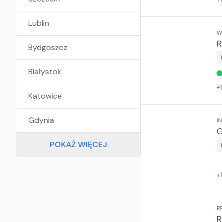
Lublin
W
R
Bydgoszcz
Białystok
+
Katowice
Gdynia
I
G
POKAŻ WIĘCEJ
+
P
R