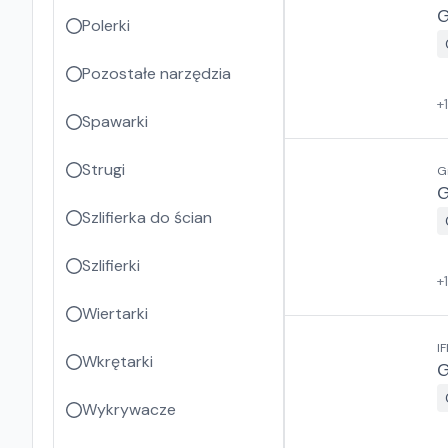
G
Polerki
Pozostałe narzędzia
+
Spawarki
Strugi
G
G
Szlifierka do ścian
Szlifierki
+
Wiertarki
IF
Wkrętarki
G
Wykrywacze