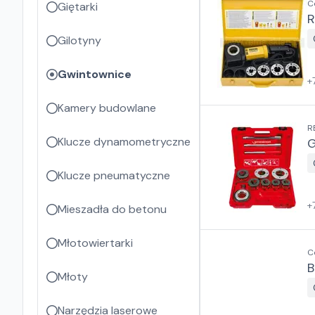
C
Giętarki
R
Gilotyny
Gwintownice
+
Kamery budowlane
R
Klucze dynamometryczne
G
Klucze pneumatyczne
+
Mieszadła do betonu
Młotowiertarki
C
B
Młoty
Narzędzia laserowe