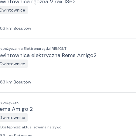
wintownica ręczna Virax 1362
Gwintownice
183
km
Bosutów
ypożyczalnia Elektronarzędzi REMONT
wintownica elektryczna Rems Amigo2
Gwintownice
183
km
Bosutów
ypożyczak
ems Amigo 2
Gwintownice
Dostępność aktualizowana na żywo
186
km
Katowice