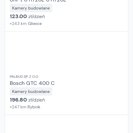
Kamery budowlane
123.00
zł/
dzień
+
243
km
Gliwice
PALBUD SP. Z O.O.
Bosch GTC 400 C
Kamery budowlane
196.80
zł/
dzień
+
247
km
Rybnik