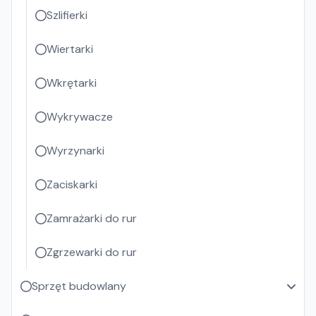
Szlifierki
Wiertarki
Wkrętarki
Wykrywacze
Wyrzynarki
Zaciskarki
Zamrażarki do rur
Zgrzewarki do rur
Sprzęt budowlany