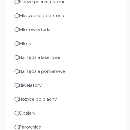
Klucze pneumatyczne
Mieszadła do betonu
Młotowiertarki
Młoty
Narzędzia laserowe
Narzędzia pomiarowe
Niwelatory
Nożyce do blachy
Opalarki
Parownice