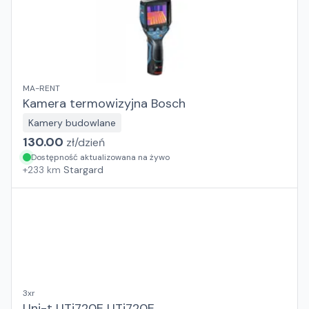
MA-RENT
Kamera termowizyjna Bosch
Kamery budowlane
130.00
zł/
dzień
Dostępność aktualizowana na żywo
+
233
km
Stargard
3xr
Uni-t UTi720E UTi720E