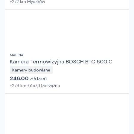
+
272
km
Myszków
MAHINA
Kamera Termowizyjna BOSCH BTC 600 C
Kamery budowlane
246.00
zł/
dzień
+
279
km
Łódź, Dzierżążno