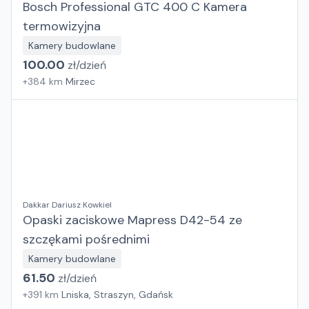
Bosch Professional GTC 400 C Kamera
termowizyjna
Kamery budowlane
100.00
zł/
dzień
+
384
km
Mirzec
Dakkar Dariusz Kowkiel
Opaski zaciskowe Mapress D42-54 ze
szczękami pośrednimi
Kamery budowlane
61.50
zł/
dzień
+
391
km
Lniska, Straszyn, Gdańsk