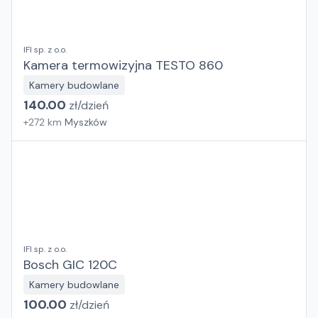
IFI sp. z o.o.
Kamera termowizyjna TESTO 860
Kamery budowlane
140.00
zł/
dzień
+
272
km
Myszków
IFI sp. z o.o.
Bosch GIC 120C
Kamery budowlane
100.00
zł/
dzień