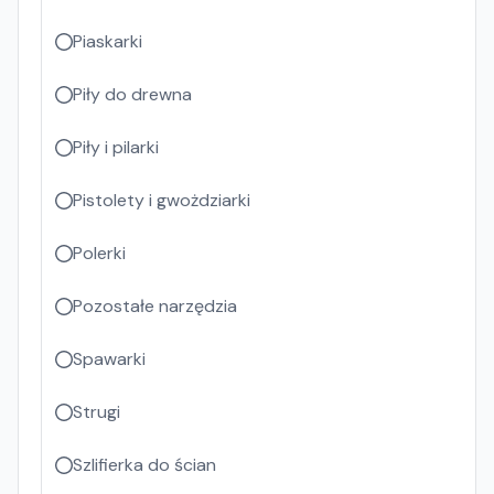
Piaskarki
Piły do drewna
Piły i pilarki
Pistolety i gwożdziarki
Polerki
Pozostałe narzędzia
Spawarki
Strugi
Szlifierka do ścian