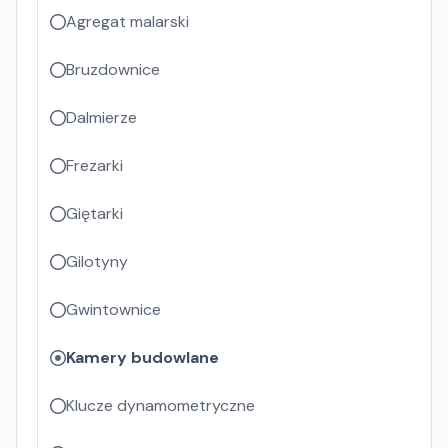
Agregat malarski
Bruzdownice
Dalmierze
Frezarki
Giętarki
Gilotyny
Gwintownice
Kamery budowlane
Klucze dynamometryczne