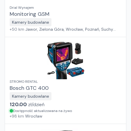
Drial Wynajem
Monitoring GSM
Kamery budowlane
+
50
km
Jawor, Zielona Góra, Wrocław, Poznań, Suchy
Las, Szczecin, Pabianice, Sosnowiec, Płock, Rawa
Mazowiecka, Kraków, Warszawa, Gdańsk, Rzeszów,
Białystok
STROMO RENTAL
Bosch GTC 400
Kamery budowlane
120.00
zł/
dzień
Dostępność aktualizowana na żywo
+
98
km
Wrocław