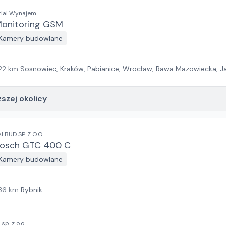
rial Wynajem
onitoring GSM
Kamery budowlane
22
km
Sosnowiec, Kraków, Pabianice, Wrocław, Rawa Mazowiecka, Ja
ielona Góra, Białystok, Szczecin, Gdańsk
ższej okolicy
ALBUD SP. Z O.O.
osch GTC 400 C
Kamery budowlane
36
km
Rybnik
I sp. z o.o.