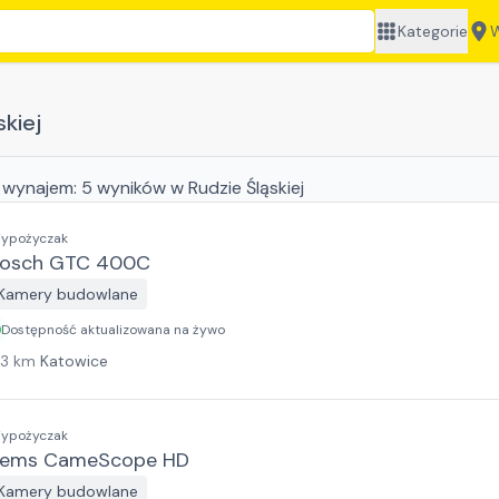
Kategorie
W
kiej
 wynajem:
5
wyników
w Rudzie Śląskiej
ypożyczak
osch GTC 400C
Kamery budowlane
Dostępność aktualizowana na żywo
13
km
Katowice
ypożyczak
ems CameScope HD
Kamery budowlane