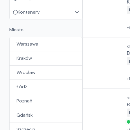
K
Kontenery
+
Miasta
Warszawa
K
B
Kraków
Wrocław
+
Łódź
S
Poznań
B
Gdańsk
Szczecin