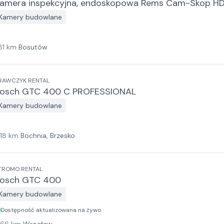
amera inspekcyjna, endoskopowa Rems Cam-Skop H
Kamery budowlane
81
km
Bosutów
RAWCZYK RENTAL
osch GTC 400 C PROFESSIONAL
Kamery budowlane
118
km
Bochnia, Brzesko
TROMO RENTAL
osch GTC 400
Kamery budowlane
Dostępność aktualizowana na żywo