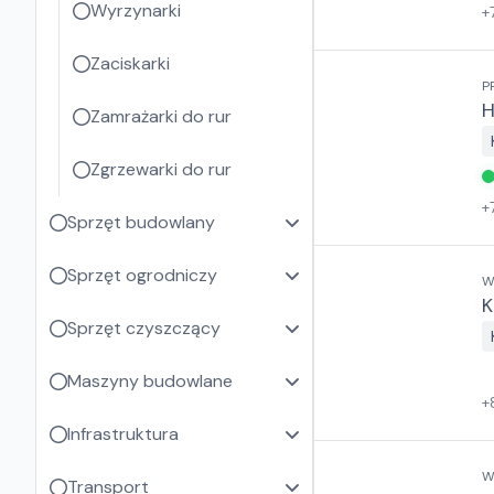
Wyrzynarki
+
Zaciskarki
P
H
Zamrażarki do rur
Zgrzewarki do rur
+
Sprzęt budowlany
Sprzęt ogrodniczy
W
K
Sprzęt czyszczący
Maszyny budowlane
+
Infrastruktura
W
Transport