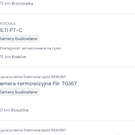
73
km
Brzozówka
ROTOOLS
ILTI PT-C
Kamery budowlane
Dostępność aktualizowana na żywo
76
km
Kraków
ypożyczalnia Elektronarzędzi REMONT
amera termowizyjna Flir TG167
Kamery budowlane
81
km
Bosutów
ypożyczalnia Elektronarzędzi REMONT