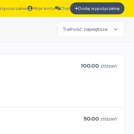
ypożyczalnie
Moje konto
Chat
Dodaj wypożyczalnię
100.00
zł/
dzień
50.00
zł/
dzień