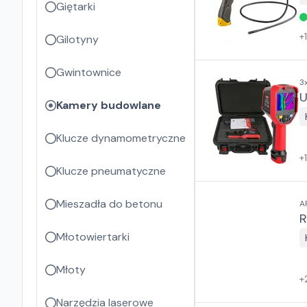
Giętarki
+
Gilotyny
Gwintownice
3
U
Kamery budowlane
Klucze dynamometryczne
+
Klucze pneumatyczne
Mieszadła do betonu
A
R
Młotowiertarki
Młoty
+
Narzędzia laserowe