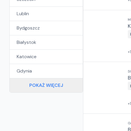
+
Lublin
M
K
Bydgoszcz
Białystok
+
Katowice
Gdynia
S
B
POKAŻ WIĘCEJ
+
G
B