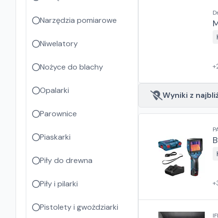
D
Narzędzia pomiarowe
M
Niwelatory
Nożyce do blachy
+
Z
Opalarki
Wyniki z najbli
Parownice
P
Piaskarki
B
Piły do drewna
Piły i pilarki
+
Pistolety i gwożdziarki
IF