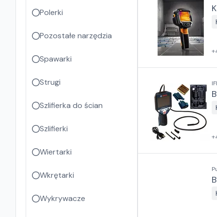
K
Polerki
Pozostałe narzędzia
+
Spawarki
Strugi
IF
B
Szlifierka do ścian
Szlifierki
+
Wiertarki
P
Wkrętarki
B
Wykrywacze