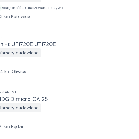
Dostępność aktualizowana na żywo
13
km
Katowice
xr
ni-t UTi720E UTi720E
Kamery budowlane
14
km
Gliwice
RMARENT
IDGID micro CA 25
Kamery budowlane
21
km
Będzin