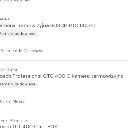
166
km
Wrocław
AHINA
amera Termowizyjna BOSCH BTC 600 C
Kamery budowlane
175
km
Łódź, Dzierżążno
ODI RENTAL
osch Professional GTC 400 C Kamera termowizyjna
Kamery budowlane
187
km
Mirzec
rupa JPD sp. z o.o.
osch GIT 400 C + L BOX