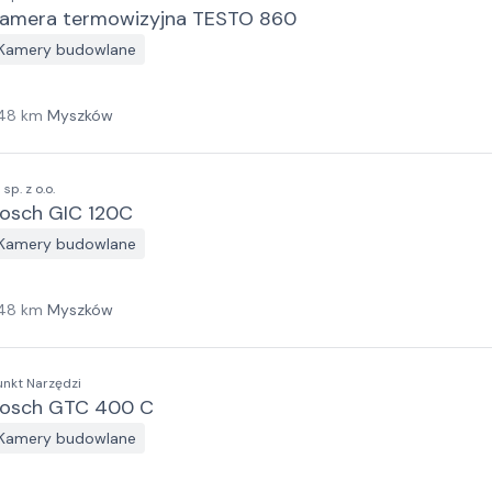
amera termowizyjna TESTO 860
Kamery budowlane
48
km
Myszków
I sp. z o.o.
osch GIC 120C
Kamery budowlane
48
km
Myszków
unkt Narzędzi
osch GTC 400 C
Kamery budowlane