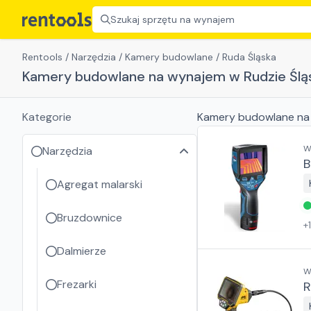
Szukaj sprzętu na wynajem
Rentools
/
Narzędzia
/
Kamery budowlane
/
Ruda Śląska
Kamery budowlane na wynajem w Rudzie Śląs
Kategorie
Kamery budowlane
na
W
Narzędzia
B
Agregat malarski
Bruzdownice
+
Dalmierze
W
Frezarki
R