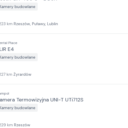
Kamery budowlane
223
km
Rzeszów, Puławy, Lublin
ental Place
LIR E4
Kamery budowlane
227
km
Żyrardów
ampol
amera Termowizyjna UNI-T UTi712S
Kamery budowlane
229
km
Rzeszów