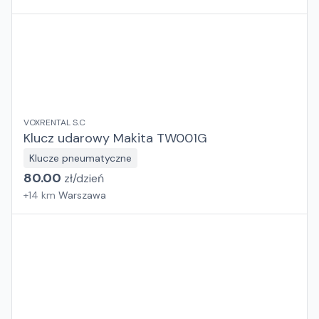
VOXRENTAL S.C
Klucz udarowy Makita TW001G
Klucze pneumatyczne
80.00
zł/
dzień
+
14
km
Warszawa