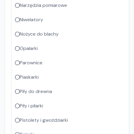
Narzędzia pomiarowe
Niwelatory
Nożyce do blachy
Opalarki
Parownice
Piaskarki
Piły do drewna
Piły i pilarki
Pistolety i gwożdziarki