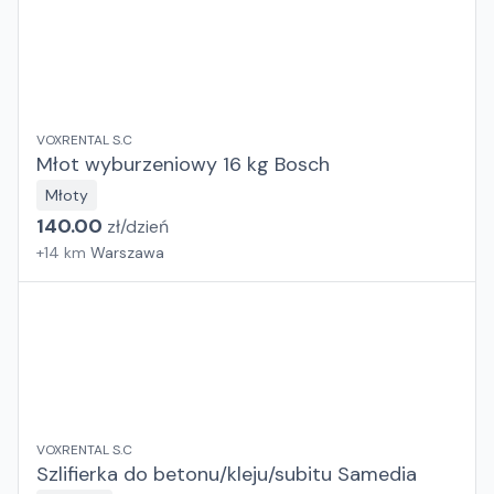
VOXRENTAL S.C
Młot wyburzeniowy 16 kg Bosch
Młoty
140.00
zł/
dzień
+
14
km
Warszawa
VOXRENTAL S.C
Szlifierka do betonu/kleju/subitu Samedia