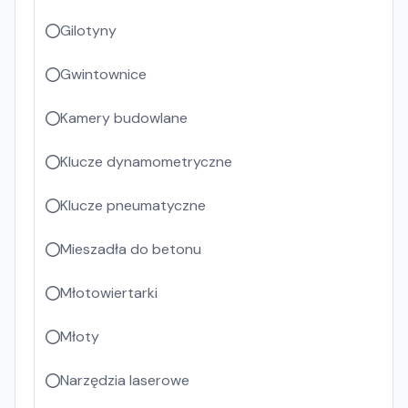
Gilotyny
Gwintownice
Kamery budowlane
Klucze dynamometryczne
Klucze pneumatyczne
Mieszadła do betonu
Młotowiertarki
Młoty
Narzędzia laserowe