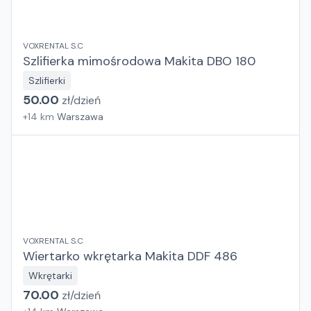
VOXRENTAL S.C
Szlifierka mimośrodowa Makita DBO 180
Szlifierki
50.00
zł/
dzień
+
14
km
Warszawa
VOXRENTAL S.C
Wiertarko wkrętarka Makita DDF 486
Wkrętarki
70.00
zł/
dzień