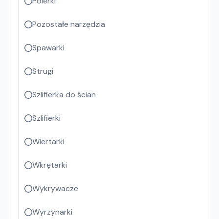
Polerki
Pozostałe narzędzia
Spawarki
Strugi
Szlifierka do ścian
Szlifierki
Wiertarki
Wkrętarki
Wykrywacze
Wyrzynarki