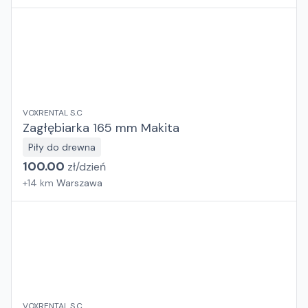
VOXRENTAL S.C
Zagłębiarka 165 mm Makita
Piły do drewna
100.00
zł/
dzień
+
14
km
Warszawa
VOXRENTAL S.C