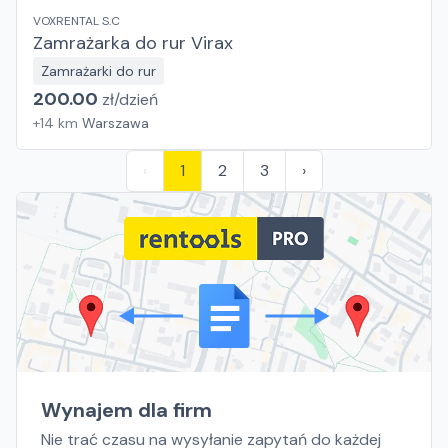
VOXRENTAL S.C
Zamrażarka do rur Virax
Zamrażarki do rur
200.00
zł/
dzień
+
14
km
Warszawa
‹
1
2
3
›
Wynajem dla firm
Nie trać czasu na wysyłanie zapytań do każdej