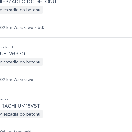
IESZADŁO DO BETONU
Mieszadła do betonu
102
km
Warszawa, Łódź
ool Rent
UBI 26970
Mieszadła do betonu
102
km
Warszawa
limax
ITACHI UM16VST
Mieszadła do betonu
106
km
Łomianki