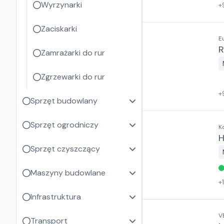
Wyrzynarki
+
Zaciskarki
E
R
Zamrażarki do rur
Zgrzewarki do rur
+
Sprzęt budowlany
Sprzęt ogrodniczy
Ko
H
Sprzęt czyszczący
Maszyny budowlane
+
Infrastruktura
V
Transport