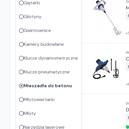
G
Giętarki
M
Gilotyny
Gwintownice
+
Kamery budowlane
W
Klucze dynamometryczne
C
Klucze pneumatyczne
+
Mieszadła do betonu
Młotowiertarki
S
D
Młoty
Narzędzia laserowe