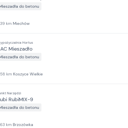
Mieszadła do betonu
139
km
Miechów
ypożyczalnia Hortus
AC Mieszadło
Mieszadła do betonu
158
km
Koszyce Wielkie
unkt Narzędzi
ubi RubiMIX-9
Mieszadła do betonu
163
km
Brzozówka