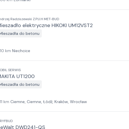
ndrzej Radziszewski Z.P.U.H MET-BUD
ieszadło elektryczne HIKOKI UM12VST2
Mieszadła do betonu
110
km
Niechcice
OBIL SERWIS
AKITA UT1200
Mieszadła do betonu
11
km
Ciemne, Ciemne, Łódź, Kraków, Wrocław
RYFBUD
eWalt DWD241-QS