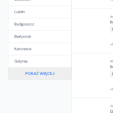
Lublin
A
M
Bydgoszcz
Białystok
+
Katowice
Gdynia
M
M
POKAŻ WIĘCEJ
+
1
G
D