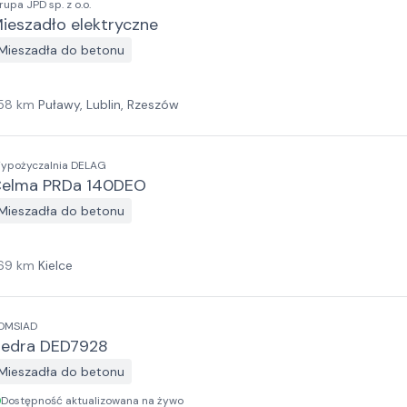
rupa JPD sp. z o.o.
ieszadło elektryczne
Mieszadła do betonu
58
km
Puławy, Lublin, Rzeszów
ypożyczalnia DELAG
elma PRDa 140DEO
Mieszadła do betonu
69
km
Kielce
OMSIAD
edra DED7928
Mieszadła do betonu
Dostępność aktualizowana na żywo