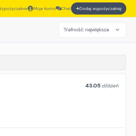
ypożyczalnie
Moje konto
Chat
Dodaj wypożyczalnię
43.05
zł/
dzień