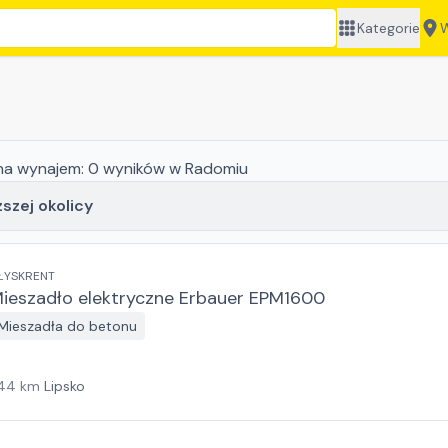
Kategorie
W
a wynajem:
0
wyników
w Radomiu
ższej okolicy
ŁYSKRENT
ieszadło elektryczne Erbauer EPM1600
Mieszadła do betonu
44
km
Lipsko