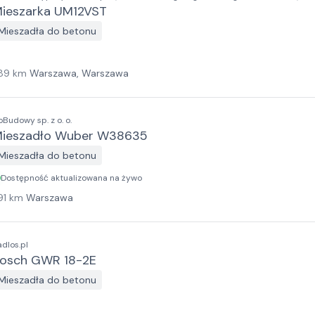
ieszarka UM12VST
Mieszadła do betonu
89
km
Warszawa, Warszawa
oBudowy sp. z o. o.
ieszadło Wuber W38635
Mieszadła do betonu
Dostępność aktualizowana na żywo
91
km
Warszawa
adlos.pl
osch GWR 18-2E
Mieszadła do betonu