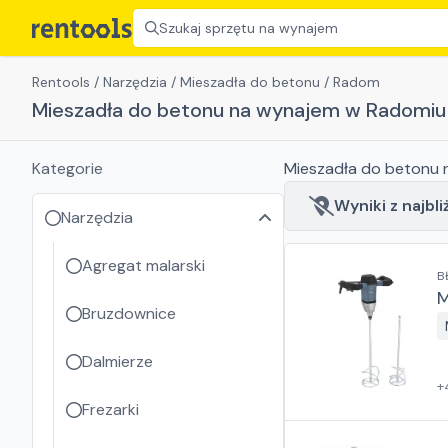
Szukaj sprzętu na wynajem
Rentools
/
Narzędzia
/
Mieszadła do betonu
/
Radom
Mieszadła do betonu na wynajem w Radomiu
Kategorie
Mieszadła do betonu
n
Wyniki z najbli
Narzędzia
Agregat malarski
B
M
Bruzdownice
Dalmierze
+
Frezarki