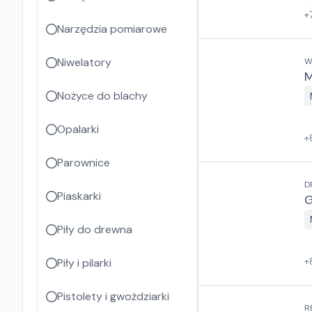
+
Narzędzia pomiarowe
Niwelatory
M
Nożyce do blachy
Opalarki
+
Parownice
D
Piaskarki
G
Piły do drewna
+
Piły i pilarki
Pistolety i gwożdziarki
R