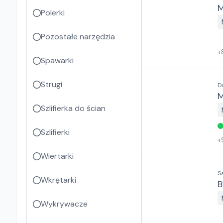
M
Polerki
Pozostałe narzędzia
+
Spawarki
Strugi
D
M
Szlifierka do ścian
Szlifierki
+
Wiertarki
S
Wkrętarki
B
Wykrywacze