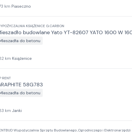
73
km
Piaseczno
WYPOŻYCZALNIA KSIĄŻENICE G.CARBON
ieszadło budowlane Yato YT-82607 YATO 1600 W 1
Mieszadła do betonu
82
km
Książenice
P RENT
RAPHITE 58G783
Mieszadła do betonu
83
km
Janki
ENTBUD Wypożyczalnia Sprzętu Budowlanego ,Ogrodniczego i Elektronarzędzi