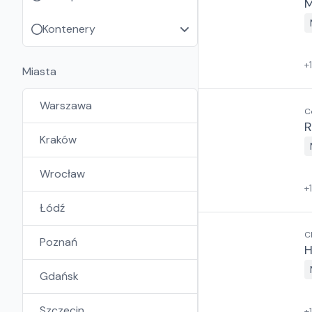
M
Kontenery
+
Miasta
Warszawa
C
R
Kraków
Wrocław
+
Łódź
C
Poznań
H
Gdańsk
Szczecin
+