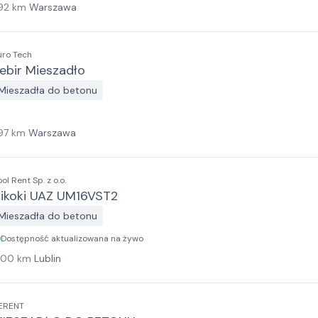
92
km
Warszawa
uro Tech
ebir Mieszadło
Mieszadła do betonu
97
km
Warszawa
ol Rent Sp. z o.o.
ikoki UAZ UM16VST2
Mieszadła do betonu
Dostępność aktualizowana na żywo
100
km
Lublin
ERENT