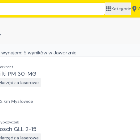
Kategorie
W
e
 wynajem:
5
wyników
w Jaworznie
erkrent
ilti PM 30-MG
Narzędzia laserowe
12
km
Mysłowice
ypożyczak
osch GLL 2-15
Narzędzia laserowe