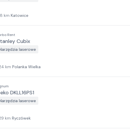
18
km
Katowice
urbo Rent
tanley Cubix
Narzędzia laserowe
24
km
Polanka Wielka
ignum
eko DKLL16PS1
Narzędzia laserowe
29
km
Ryczówek