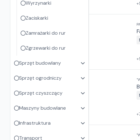
Wyrzynarki
+
Zaciskarki
P
F
Zamrażarki do rur
Zgrzewarki do rur
+
Sprzęt budowlany
Sprzęt ogrodniczy
"
B
Sprzęt czyszczący
Maszyny budowlane
+
Infrastruktura
"
Transport