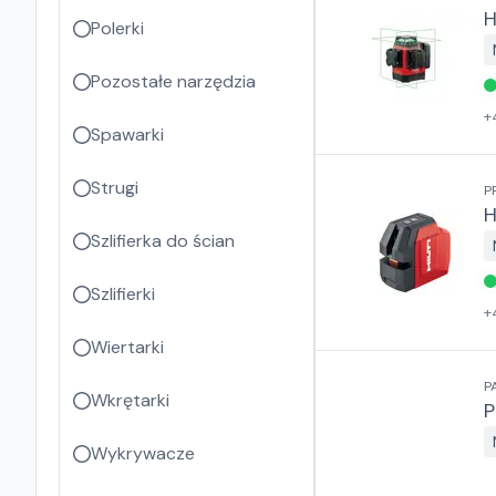
H
Polerki
Pozostałe narzędzia
+
Spawarki
Strugi
P
H
Szlifierka do ścian
Szlifierki
+
Wiertarki
P
Wkrętarki
P
Wykrywacze