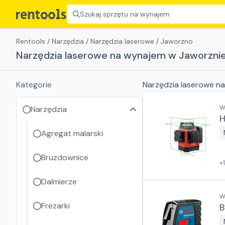
Szukaj sprzętu na wynajem
Rentools
/
Narzędzia
/
Narzędzia laserowe
/
Jaworzno
Narzędzia laserowe na wynajem w Jaworzni
Kategorie
Narzędzia laserowe
na
W
Narzędzia
H
Agregat malarski
Bruzdownice
+
Dalmierze
W
Frezarki
B