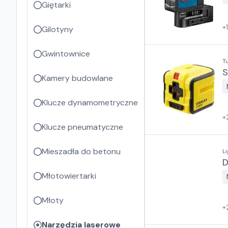
Giętarki
+
Gilotyny
Gwintownice
T
S
Kamery budowlane
Klucze dynamometryczne
+
Klucze pneumatyczne
Mieszadła do betonu
L
D
Młotowiertarki
Młoty
+
Narzędzia laserowe