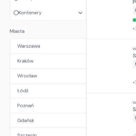
P
Kontenery
+
Miasta
Warszawa
W
S
Kraków
Wrocław
+
Łódź
W
Poznań
S
Gdańsk
Szczecin