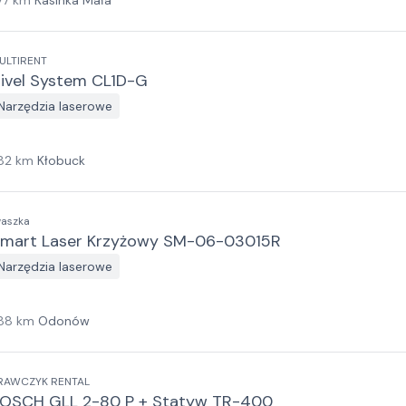
77
km
Kasinka Mała
ULTIRENT
ivel System CL1D-G
Narzędzia laserowe
82
km
Kłobuck
waszka
mart Laser Krzyżowy SM-06-03015R
Narzędzia laserowe
88
km
Odonów
RAWCZYK RENTAL
OSCH GLL 2-80 P + Statyw TR-400