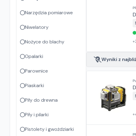
P
Narzędzia pomiarowe
D
Niwelatory
Nożyce do blachy
+
Opalarki
Wyniki z najbli
Parownice
P
Piaskarki
D
Piły do drewna
Piły i pilarki
+
Pistolety i gwożdziarki
P