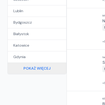
+
Lublin
M
N
Bydgoszcz
Białystok
+
Katowice
Gdynia
I
S
POKAŻ WIĘCEJ
+
K
B