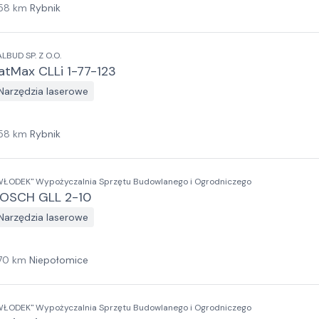
58
km
Rybnik
ALBUD SP. Z O.O.
atMax CLLi 1-77-123
Narzędzia laserowe
58
km
Rybnik
WŁODEK" Wypożyczalnia Sprzętu Budowlanego i Ogrodniczego
OSCH GLL 2-10
Narzędzia laserowe
70
km
Niepołomice
WŁODEK" Wypożyczalnia Sprzętu Budowlanego i Ogrodniczego