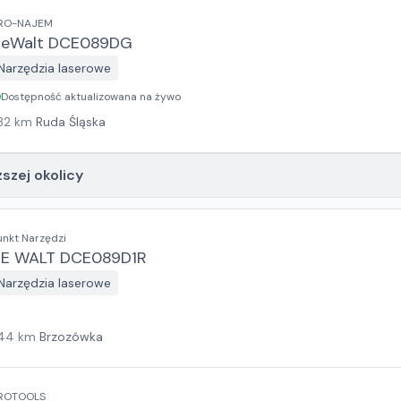
RO-NAJEM
eWalt DCE089DG
Narzędzia laserowe
Dostępność aktualizowana na żywo
32
km
Ruda Śląska
ższej okolicy
unkt Narzędzi
E WALT DCE089D1R
Narzędzia laserowe
44
km
Brzozówka
ROTOOLS