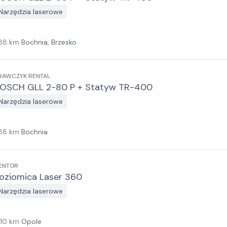
Narzędzia laserowe
88
km
Bochnia, Brzesko
RAWCZYK RENTAL
OSCH GLL 2-80 P + Statyw TR-400
Narzędzia laserowe
88
km
Bochnia
ENTOR
oziomica Laser 360
Narzędzia laserowe
110
km
Opole