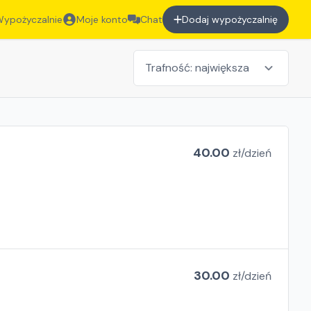
ypożyczalnie
Moje konto
Chat
Dodaj wypożyczalnię
40.00
zł/
dzień
30.00
zł/
dzień