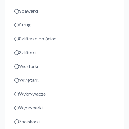
Spawarki
Strugi
Szlifierka do ścian
Szlifierki
Wiertarki
Wkrętarki
Wykrywacze
Wyrzynarki
Zaciskarki