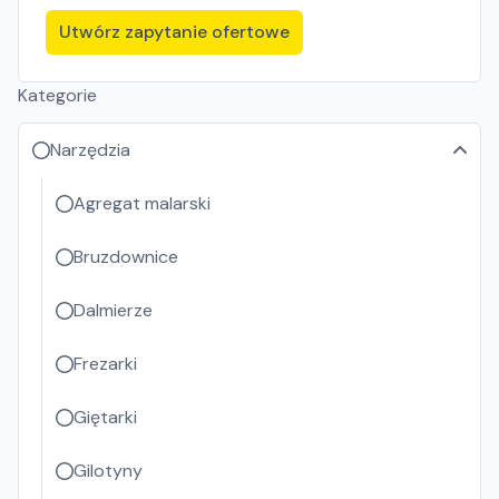
Utwórz zapytanie ofertowe
Kategorie
Narzędzia
Agregat malarski
Bruzdownice
Dalmierze
Frezarki
Giętarki
Gilotyny