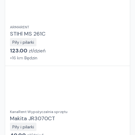
ARMARENT
STIHl MS 261C
Piły i pilarki
123.00
zł/
dzień
+
16
km
Będzin
KanaRent Wypożyczalnia sprzętu
Makita JR3070CT
Piły i pilarki