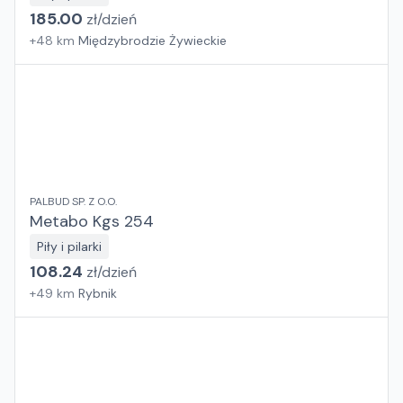
185.00
zł/
dzień
+
48
km
Międzybrodzie Żywieckie
PALBUD SP. Z O.O.
Metabo Kgs 254
Piły i pilarki
108.24
zł/
dzień
+
49
km
Rybnik