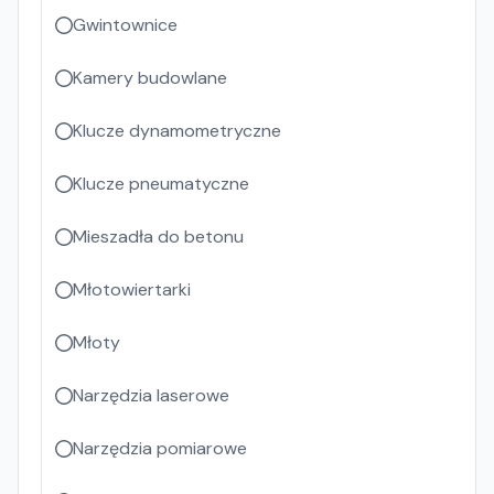
Gwintownice
Kamery budowlane
Klucze dynamometryczne
Klucze pneumatyczne
Mieszadła do betonu
Młotowiertarki
Młoty
Narzędzia laserowe
Narzędzia pomiarowe