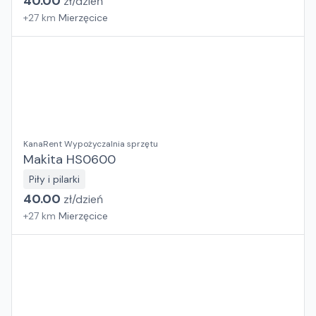
40.00
zł/
dzień
+
27
km
Mierzęcice
KanaRent Wypożyczalnia sprzętu
Makita HS0600
Piły i pilarki
40.00
zł/
dzień
+
27
km
Mierzęcice