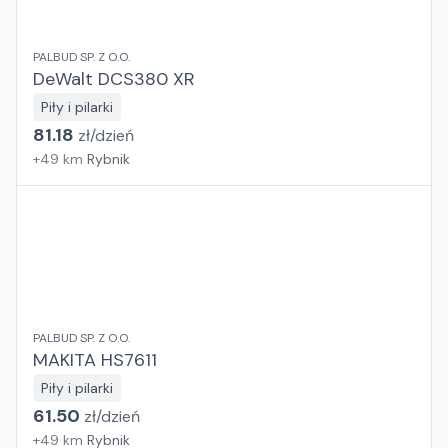
PALBUD SP. Z O.O.
DeWalt DCS380 XR
Piły i pilarki
81.18
zł/
dzień
+
49
km
Rybnik
PALBUD SP. Z O.O.
MAKITA HS7611
Piły i pilarki
61.50
zł/
dzień
+
49
km
Rybnik