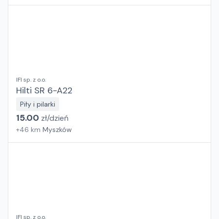
IFI sp. z o.o.
Hilti SR 6-A22
Piły i pilarki
15.00
zł/
dzień
+
46
km
Myszków
IFI sp. z o.o.