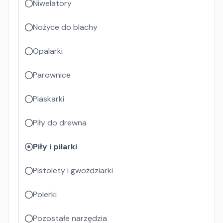
Niwelatory
Nożyce do blachy
Opalarki
Parownice
Piaskarki
Piły do drewna
Piły i pilarki
Pistolety i gwożdziarki
Polerki
Pozostałe narzędzia