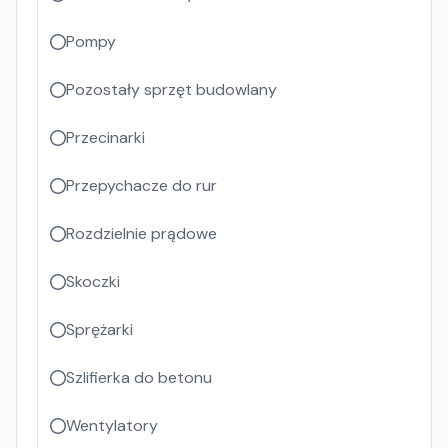
Pompy
Pozostały sprzęt budowlany
Przecinarki
Przepychacze do rur
Rozdzielnie prądowe
Skoczki
Sprężarki
Szlifierka do betonu
Wentylatory