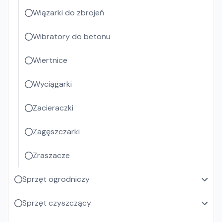
Wiązarki do zbrojeń
Wibratory do betonu
Wiertnice
Wyciągarki
Zacieraczki
Zagęszczarki
Zraszacze
Sprzęt ogrodniczy
Sprzęt czyszczący