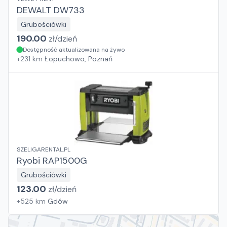
DEWALT DW733
Grubościówki
190.00
zł/
dzień
Dostępność aktualizowana na żywo
+
231
km
Łopuchowo, Poznań
SZELIGARENTAL.PL
Ryobi RAP1500G
Grubościówki
123.00
zł/
dzień
+
525
km
Gdów