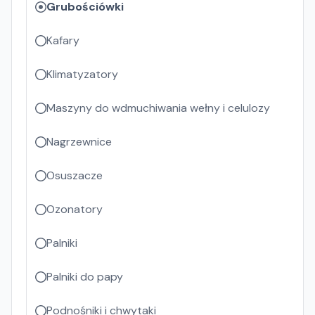
Grubościówki
Kafary
Klimatyzatory
Maszyny do wdmuchiwania wełny i celulozy
Nagrzewnice
Osuszacze
Ozonatory
Palniki
Palniki do papy
Podnośniki i chwytaki