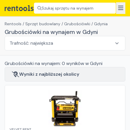
Szukaj sprzętu na wynajem
Rentools
/
Sprzęt budowlany
/
Grubościówki
/
Gdynia
Grubościówki na wynajem w Gdyni
Grubościówki
na wynajem:
0
wyników
w Gdyni
Wyniki z najbliższej okolicy
VELVET RENT