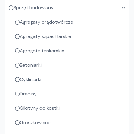
Sprzęt budowlany
Agregaty prądotwórcze
Agregaty szpachlarskie
Agregaty tynkarskie
Betoniarki
Cykliniarki
Drabiny
Gilotyny do kostki
Groszkownice