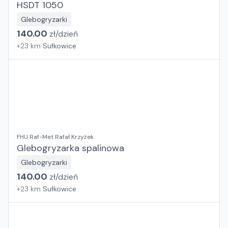
HSDT 1050
Glebogryzarki
140.00
zł/
dzień
+
23
km
Sułkowice
FHU Raf-Met Rafał Krzyżek
Glebogryzarka spalinowa
Glebogryzarki
140.00
zł/
dzień
+
23
km
Sułkowice