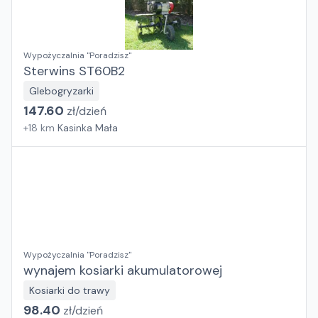
Wypożyczalnia "Poradzisz"
Sterwins ST60B2
Glebogryzarki
147.60
zł/
dzień
+
18
km
Kasinka Mała
Wypożyczalnia "Poradzisz"
wynajem kosiarki akumulatorowej
Kosiarki do trawy
98.40
zł/
dzień