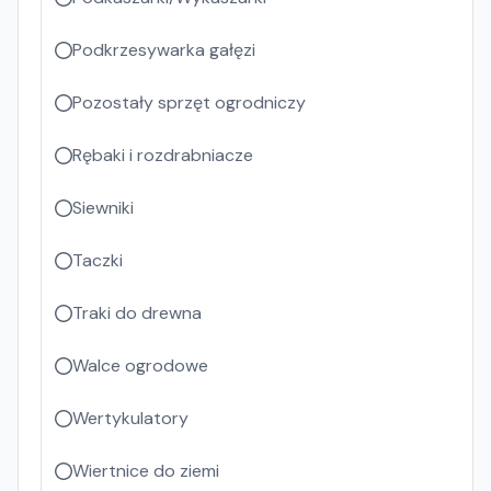
Podkrzesywarka gałęzi
Pozostały sprzęt ogrodniczy
Rębaki i rozdrabniacze
Siewniki
Taczki
Traki do drewna
Walce ogrodowe
Wertykulatory
Wiertnice do ziemi