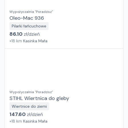
Wypożyczalnia "Poradzisz"
Oleo-Mac 936
Pilarki łańcuchowe
86.10
zł/
dzień
+
18
km
Kasinka Mała
Wypożyczalnia "Poradzisz"
STIHL Wiertnica do gleby
Wiertnice do ziemi
147.60
zł/
dzień
+
18
km
Kasinka Mała