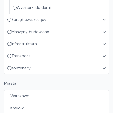
Wycinarki do darni
Sprzęt czyszczący
Maszyny budowlane
Infrastruktura
Transport
Kontenery
Miasta
Warszawa
Kraków