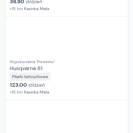
36.90
zł/
dzień
+
18
km
Kasinka Mała
Wypożyczalnia "Poradzisz"
Husqvarna 61
Pilarki łańcuchowe
123.00
zł/
dzień
+
18
km
Kasinka Mała