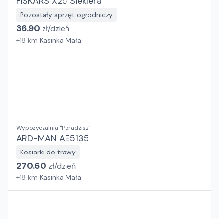
FISKARS X25 Siekiera
Pozostały sprzęt ogrodniczy
36.90
zł/
dzień
+
18
km
Kasinka Mała
Wypożyczalnia "Poradzisz"
ARD-MAN AE5135
Kosiarki do trawy
270.60
zł/
dzień
+
18
km
Kasinka Mała