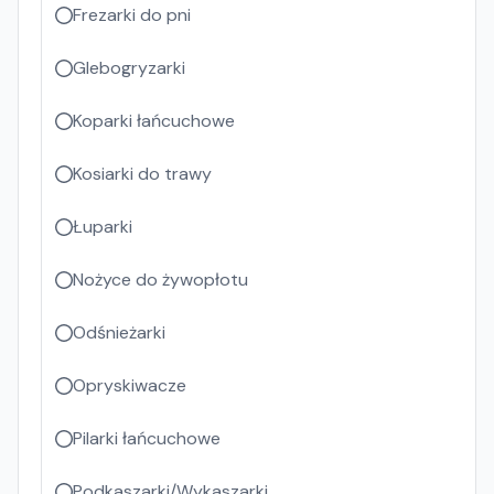
Frezarki do pni
Glebogryzarki
Koparki łańcuchowe
Kosiarki do trawy
Łuparki
Nożyce do żywopłotu
Odśnieżarki
Opryskiwacze
Pilarki łańcuchowe
Podkaszarki/Wykaszarki