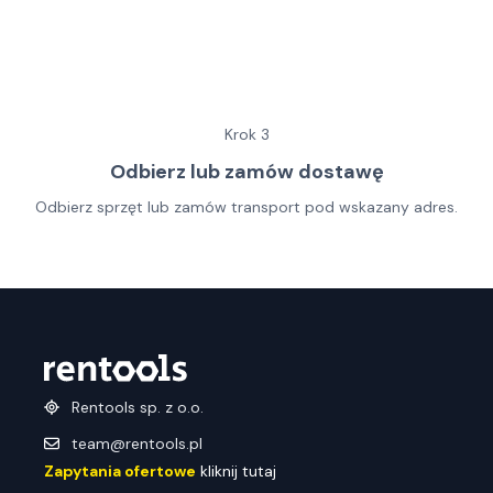
Krok
3
Odbierz lub zamów dostawę
Odbierz sprzęt lub zamów transport pod wskazany adres.
Rentools sp. z o.o.
team@rentools.pl
Zapytania ofertowe
kliknij tutaj