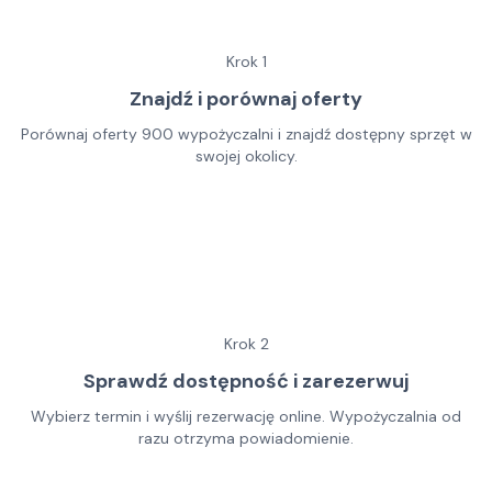
Krok
1
Znajdź i porównaj oferty
Porównaj oferty 900 wypożyczalni i znajdź dostępny sprzęt w
swojej okolicy.
Krok
2
Sprawdź dostępność i zarezerwuj
Wybierz termin i wyślij rezerwację online. Wypożyczalnia od
razu otrzyma powiadomienie.