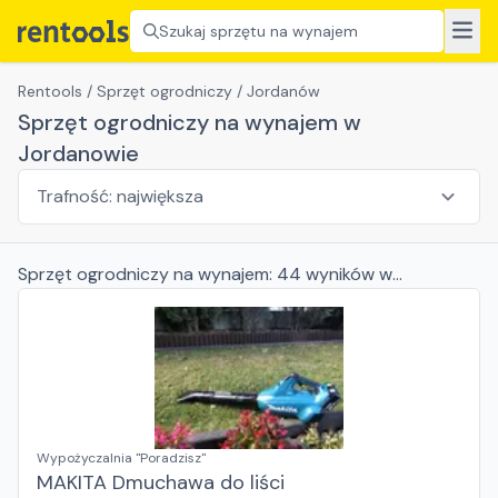
Szukaj sprzętu na wynajem
Rentools
/
Sprzęt ogrodniczy
/
Jordanów
Sprzęt ogrodniczy na wynajem w
Jordanowie
Sprzęt ogrodniczy
na wynajem:
44
wyników
w
Jordanowie
Wypożyczalnia "Poradzisz"
MAKITA Dmuchawa do liści