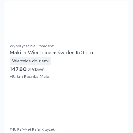
Wypożyczalnia "Poradzisz"
Makita Wiertnica + świder 150 cm
Wiertnice do ziemi
147.60
zł/
dzień
+
18
km
Kasinka Mała
FHU Raf-Met Rafał Krzyżek