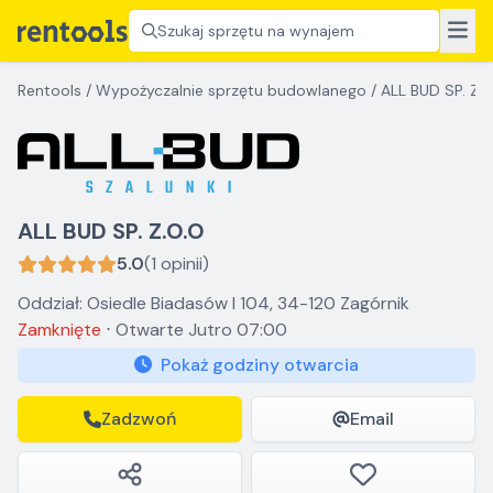
Szukaj sprzętu na wynajem
Rentools
/
Wypożyczalnie sprzętu budowlanego
/
ALL BUD SP. Z.
ALL BUD SP. Z.O.O
5.0
(1 opinii)
Oddział: Osiedle Biadasów I 104, 34-120 Zagórnik
Zamknięte
⋅
Otwarte
Jutro 07:00
Pokaż godziny otwarcia
Zadzwoń
Email