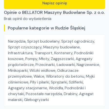
Napisz opinię
Opinie o BELLATOR Maszyny Budowlane Sp. z o.o.
Brak opinii do wyświetlenia
Popularne kategorie w Rudzie Śląskiej
Narzędzia
,
Sprzęt budowlany
,
Sprzęt ogrodniczy
,
Sprzęt czyszczący
,
Maszyny budowlane
,
Infrastruktura
,
Transport
,
Kontenery
,
Podnośniki
koszowe
,
Pompy
,
Młoty
,
Zagęszczarki
,
Agregaty
prądotwórcze
,
Przecinarki
,
Ładowarki
,
Nagrzewnice
,
Minikoparki
,
Wózki widłowe
,
Odkurzacze
przemysłowe
,
Walce
,
Wibratory do betonu
,
Myjki
ciśnieniowe
,
Piły i pilarki
,
Sprężarki
,
Szlifierki
,
Agregaty stacjonarne
,
Wozidła
,
Podnośniki i
chwytaki
,
Pozostałe narzędzia
,
Drabiny
,
Agregat
malarski
,
Glebogryzarki