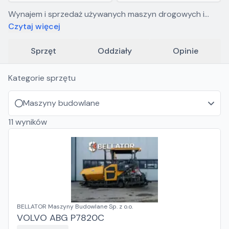
Wynajem i sprzedaż używanych maszyn drogowych i
budowlanych. Autoryzowany dealer CAMS, TESAB i
Czytaj więcej
MOBA. Części i serwis.
Sprzęt
Oddziały
Opinie
Kategorie sprzętu
Maszyny budowlane
11
wyników
BELLATOR Maszyny Budowlane Sp. z o.o.
VOLVO ABG P7820C