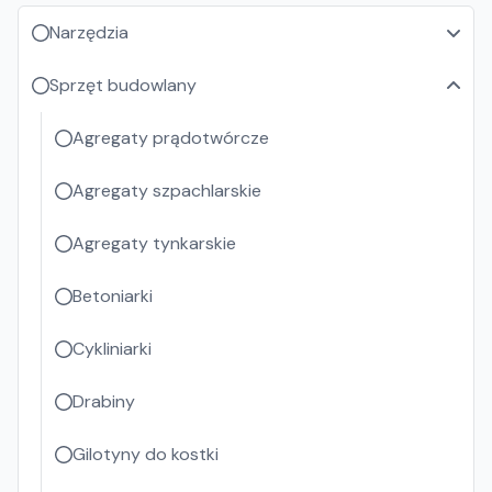
Narzędzia
Sprzęt budowlany
Agregaty prądotwórcze
Agregaty szpachlarskie
Agregaty tynkarskie
Betoniarki
Cykliniarki
Drabiny
Gilotyny do kostki