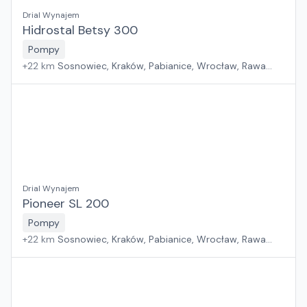
Drial Wynajem
Hidrostal Betsy 300
Pompy
+
22
km
Sosnowiec, Kraków, Pabianice, Wrocław, Rawa
Mazowiecka, Jawor, Rzeszów, Płock, Poznań, Warszawa,
Suchy Las, Zielona Góra, Białystok, Szczecin, Gdańsk
Drial Wynajem
Pioneer SL 200
Pompy
+
22
km
Sosnowiec, Kraków, Pabianice, Wrocław, Rawa
Mazowiecka, Jawor, Rzeszów, Płock, Poznań, Warszawa,
Suchy Las, Zielona Góra, Białystok, Szczecin, Gdańsk