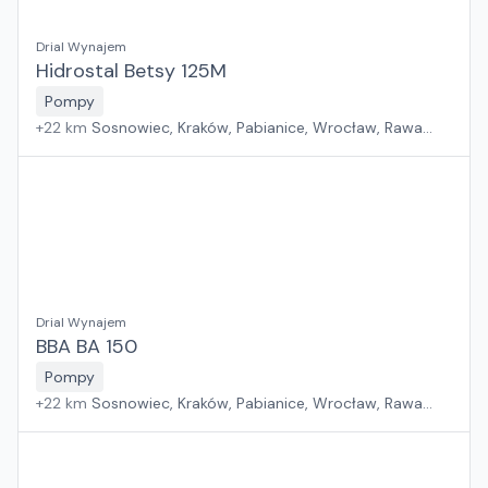
Drial Wynajem
Hidrostal Betsy 125M
Pompy
+
22
km
Sosnowiec, Kraków, Pabianice, Wrocław, Rawa
Mazowiecka, Jawor, Rzeszów, Płock, Poznań, Warszawa,
Suchy Las, Zielona Góra, Białystok, Szczecin, Gdańsk
Drial Wynajem
BBA BA 150
Pompy
+
22
km
Sosnowiec, Kraków, Pabianice, Wrocław, Rawa
Mazowiecka, Jawor, Rzeszów, Płock, Poznań, Warszawa,
Suchy Las, Zielona Góra, Białystok, Szczecin, Gdańsk