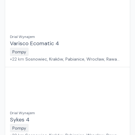
Drial Wynajem
Varisco Ecomatic 4
Pompy
+
22
km
Sosnowiec, Kraków, Pabianice, Wrocław, Rawa
Mazowiecka, Jawor, Rzeszów, Płock, Poznań, Warszawa,
Suchy Las, Zielona Góra, Białystok, Szczecin, Gdańsk
Drial Wynajem
Sykes 4
Pompy