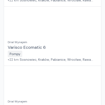
+
22
km
Sosnowiec, Kraków, Pabianice, Wrocław, Rawa
Mazowiecka, Jawor, Rzeszów, Płock, Poznań, Warszawa,
Suchy Las, Zielona Góra, Białystok, Szczecin, Gdańsk
Drial Wynajem
Varisco Ecomatic 6
Pompy
+
22
km
Sosnowiec, Kraków, Pabianice, Wrocław, Rawa
Mazowiecka, Jawor, Rzeszów, Płock, Poznań, Warszawa,
Suchy Las, Zielona Góra, Białystok, Szczecin, Gdańsk
Drial Wynajem