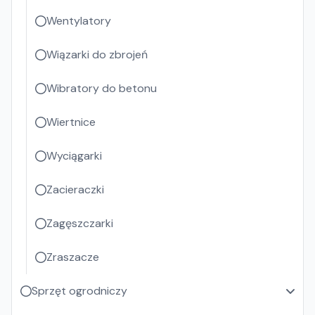
Wentylatory
Wiązarki do zbrojeń
Wibratory do betonu
Wiertnice
Wyciągarki
Zacieraczki
Zagęszczarki
Zraszacze
Sprzęt ogrodniczy