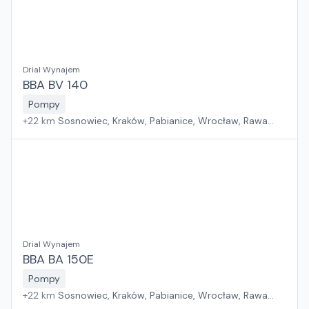
Drial Wynajem
BBA BV 140
Pompy
+
22
km
Sosnowiec, Kraków, Pabianice, Wrocław, Rawa
Mazowiecka, Jawor, Rzeszów, Płock, Poznań, Warszawa,
Suchy Las, Zielona Góra, Białystok, Szczecin, Gdańsk
Drial Wynajem
BBA BA 150E
Pompy
+
22
km
Sosnowiec, Kraków, Pabianice, Wrocław, Rawa