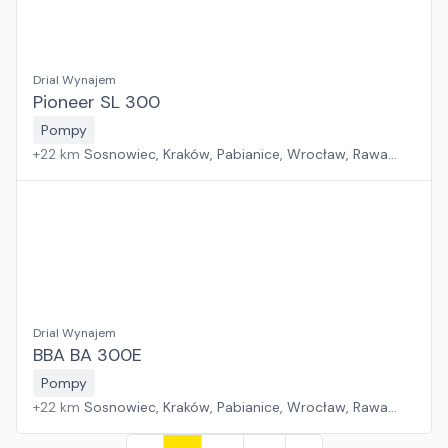
Drial Wynajem
Pioneer SL 300
Pompy
+
22
km
Sosnowiec, Kraków, Pabianice, Wrocław, Rawa
Mazowiecka, Jawor, Rzeszów, Płock, Poznań, Warszawa,
Suchy Las, Zielona Góra, Białystok, Szczecin, Gdańsk
Drial Wynajem
BBA BA 300E
Pompy
+
22
km
Sosnowiec, Kraków, Pabianice, Wrocław, Rawa
Mazowiecka, Jawor, Rzeszów, Płock, Poznań, Warszawa,
Suchy Las, Zielona Góra, Białystok, Szczecin, Gdańsk