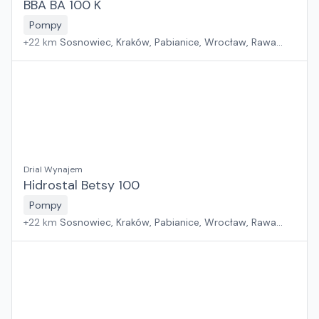
BBA BA 100 K
Pompy
+
22
km
Sosnowiec, Kraków, Pabianice, Wrocław, Rawa
Mazowiecka, Jawor, Rzeszów, Płock, Poznań, Warszawa,
Suchy Las, Zielona Góra, Białystok, Szczecin, Gdańsk
Drial Wynajem
Hidrostal Betsy 100
Pompy
+
22
km
Sosnowiec, Kraków, Pabianice, Wrocław, Rawa
Mazowiecka, Jawor, Rzeszów, Płock, Poznań, Warszawa,
Suchy Las, Zielona Góra, Białystok, Szczecin, Gdańsk