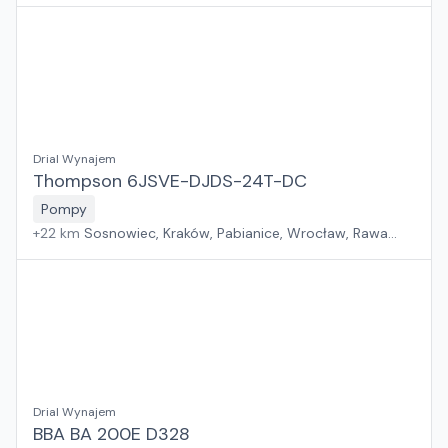
Mazowiecka, Jawor, Rzeszów, Płock, Poznań, Warszawa,
Suchy Las, Zielona Góra, Białystok, Szczecin, Gdańsk
Drial Wynajem
Thompson 6JSVE-DJDS-24T-DC
Pompy
+
22
km
Sosnowiec, Kraków, Pabianice, Wrocław, Rawa
Mazowiecka, Jawor, Rzeszów, Płock, Poznań, Warszawa,
Suchy Las, Zielona Góra, Białystok, Szczecin, Gdańsk
Drial Wynajem
BBA BA 200E D328