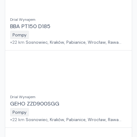
Drial Wynajem
BBA PT150 D185
Pompy
+
22
km
Sosnowiec, Kraków, Pabianice, Wrocław, Rawa
Mazowiecka, Jawor, Rzeszów, Płock, Poznań, Warszawa,
Suchy Las, Zielona Góra, Białystok, Szczecin, Gdańsk
Drial Wynajem
GEHO ZZD900SGG
Pompy
+
22
km
Sosnowiec, Kraków, Pabianice, Wrocław, Rawa
Mazowiecka, Jawor, Rzeszów, Płock, Poznań, Warszawa,
Suchy Las, Zielona Góra, Białystok, Szczecin, Gdańsk