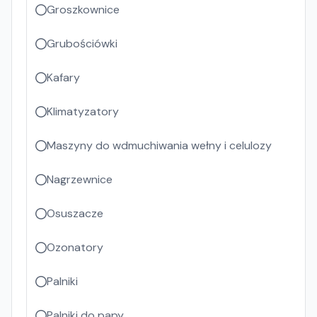
Groszkownice
Grubościówki
Kafary
Klimatyzatory
Maszyny do wdmuchiwania wełny i celulozy
Nagrzewnice
Osuszacze
Ozonatory
Palniki
Palniki do papy