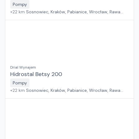
Pompy
+
22
km
Sosnowiec, Kraków, Pabianice, Wrocław, Rawa
Mazowiecka, Jawor, Rzeszów, Płock, Poznań, Warszawa,
Suchy Las, Zielona Góra, Białystok, Szczecin, Gdańsk
Drial Wynajem
Hidrostal Betsy 200
Pompy
+
22
km
Sosnowiec, Kraków, Pabianice, Wrocław, Rawa
Mazowiecka, Jawor, Rzeszów, Płock, Poznań, Warszawa,
Suchy Las, Zielona Góra, Białystok, Szczecin, Gdańsk