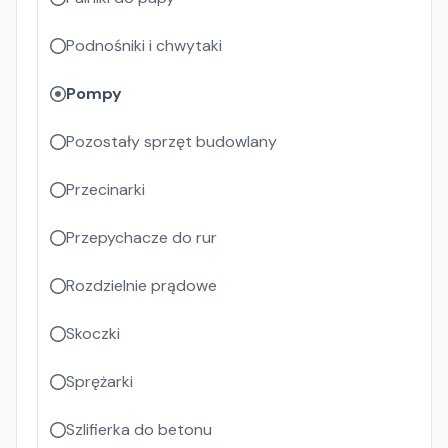
Podnośniki i chwytaki
Pompy
Pozostały sprzęt budowlany
Przecinarki
Przepychacze do rur
Rozdzielnie prądowe
Skoczki
Sprężarki
Szlifierka do betonu