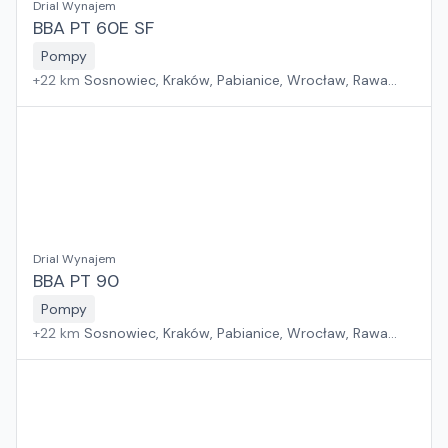
Drial Wynajem
BBA PT 60E SF
Pompy
+
22
km
Sosnowiec, Kraków, Pabianice, Wrocław, Rawa
Mazowiecka, Jawor, Rzeszów, Płock, Poznań, Warszawa,
Suchy Las, Zielona Góra, Białystok, Szczecin, Gdańsk
Drial Wynajem
BBA PT 90
Pompy
+
22
km
Sosnowiec, Kraków, Pabianice, Wrocław, Rawa
Mazowiecka, Jawor, Rzeszów, Płock, Poznań, Warszawa,
Suchy Las, Zielona Góra, Białystok, Szczecin, Gdańsk