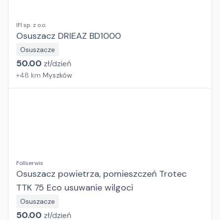
IFI sp. z o.o.
Osuszacz DRIEAZ BD1000
Osuszacze
50.00
zł/
dzień
+
48
km
Myszków
Follserwis
Osuszacz powietrza, pomieszczeń Trotec
TTK 75 Eco usuwanie wilgoci
Osuszacze
50.00
zł/
dzień