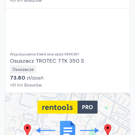
+
81
km
Bosutów
Wypożyczalnia Elektronarzędzi REMONT
Osuszacz TROTEC TTK 350 S
Osuszacze
73.80
zł/
dzień
+
81
km
Bosutów