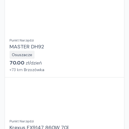
Punkt Narzędzi
MASTER DH92
Osuszacze
70.00
zł/
dzień
+
73
km
Brzozówka
Punkt Narzędzi
Krexus EX9147 860W 70l