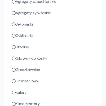
Agregaty szpachlarskie
Agregaty tynkarskie
Betoniarki
Cykliniarki
Drabiny
Gilotyny do kostki
Groszkownice
Grubościówki
Kafary
Klimatyzatory