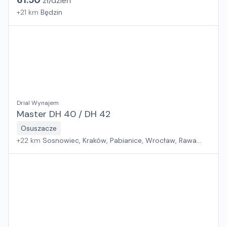
61.50
zł/
dzień
+
21
km
Będzin
Drial Wynajem
Master DH 40 / DH 42
Osuszacze
+
22
km
Sosnowiec, Kraków, Pabianice, Wrocław, Rawa
Mazowiecka, Jawor, Rzeszów, Płock, Poznań, Warszawa,
Suchy Las, Zielona Góra, Białystok, Szczecin, Gdańsk