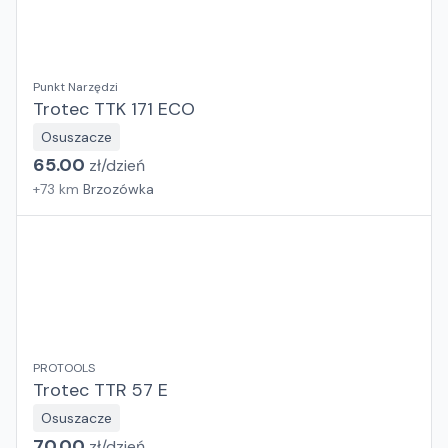
Punkt Narzędzi
Trotec TTK 171 ECO
Osuszacze
65.00
zł/
dzień
+
73
km
Brzozówka
PROTOOLS
Trotec TTR 57 E
Osuszacze
70.00
zł/
dzień