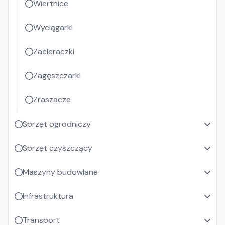
Wiertnice
Wyciągarki
Zacieraczki
Zagęszczarki
Zraszacze
Sprzęt ogrodniczy
Sprzęt czyszczący
Maszyny budowlane
Infrastruktura
Transport