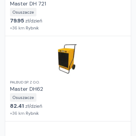
Master DH 721
Osuszacze
79.95
zł/
dzień
+
36
km
Rybnik
PALBUD SP. Z O.O.
Master DH62
Osuszacze
82.41
zł/
dzień
+
36
km
Rybnik