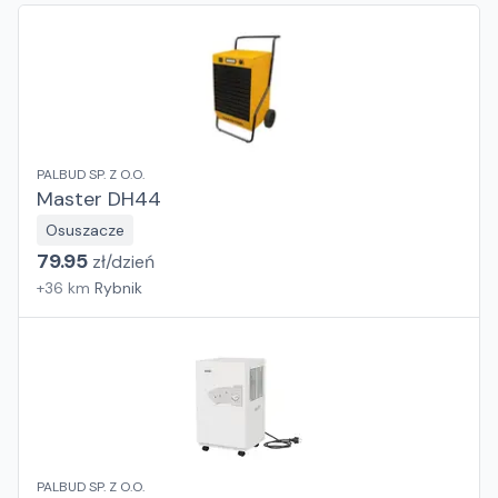
PALBUD SP. Z O.O.
Master DH44
Osuszacze
79.95
zł/
dzień
+
36
km
Rybnik
PALBUD SP. Z O.O.