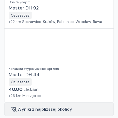
Drial Wynajem
Master DH 92
Osuszacze
+
22
km
Sosnowiec, Kraków, Pabianice, Wrocław, Rawa
Mazowiecka, Jawor, Rzeszów, Płock, Poznań, Warszawa,
Suchy Las, Zielona Góra, Białystok, Szczecin, Gdańsk
KanaRent Wypożyczalnia sprzętu
Master DH 44
Osuszacze
40.00
zł/
dzień
+
26
km
Mierzęcice
Wyniki z najbliższej okolicy