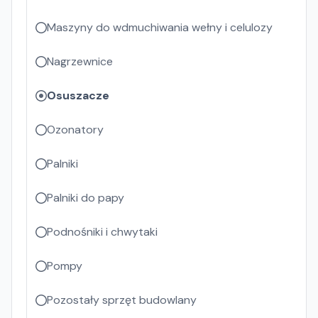
Maszyny do wdmuchiwania wełny i celulozy
Nagrzewnice
Osuszacze
Ozonatory
Palniki
Palniki do papy
Podnośniki i chwytaki
Pompy
Pozostały sprzęt budowlany