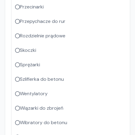
Przecinarki
Przepychacze do rur
Rozdzielnie prądowe
Skoczki
Sprężarki
Szlifierka do betonu
Wentylatory
Wiązarki do zbrojeń
Wibratory do betonu