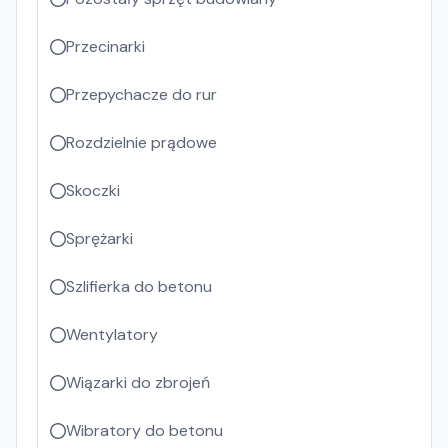
Przecinarki
Przepychacze do rur
Rozdzielnie prądowe
Skoczki
Sprężarki
Szlifierka do betonu
Wentylatory
Wiązarki do zbrojeń
Wibratory do betonu