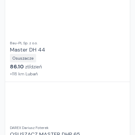
Bau-PL Sp. z o.o.
Master DH 44
Osuszacze
86.10
zł/
dzień
+
118
km
Lubań
DAREX Dariusz Foterek
OSUSZACZ MASTER DHP 65