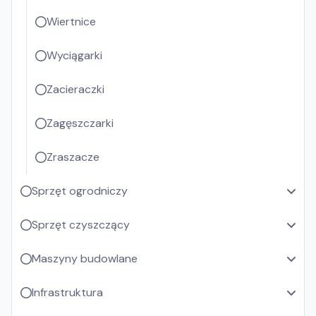
Wiertnice
Wyciągarki
Zacieraczki
Zagęszczarki
Zraszacze
Sprzęt ogrodniczy
Sprzęt czyszczący
Maszyny budowlane
Infrastruktura