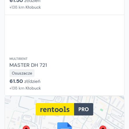
61.50
zł/
dzień
+
138
km
Kłobuck
MULTIRENT
MASTER DH 721
Osuszacze
61.50
zł/
dzień
+
138
km
Kłobuck