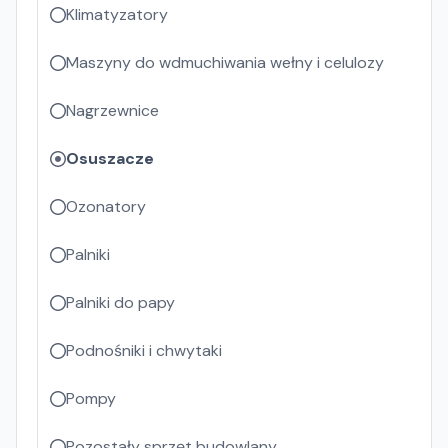
Klimatyzatory
Maszyny do wdmuchiwania wełny i celulozy
Nagrzewnice
Osuszacze
Ozonatory
Palniki
Palniki do papy
Podnośniki i chwytaki
Pompy
Pozostały sprzęt budowlany