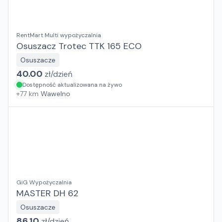
RentMart Multi wypożyczalnia
Osuszacz Trotec TTK 165 ECO
Osuszacze
40.00
zł/
dzień
Dostępność aktualizowana na żywo
+
77
km
Wawelno
GiG Wypożyczalnia
MASTER DH 62
Osuszacze
86.10
zł/
dzień