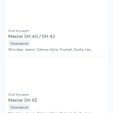
Drial Wynajem
Master DH 40 / DH 42
Osuszacze
Wrocław, Jawor, Zielona Góra, Poznań, Suchy Las,
Pabianice, Sosnowiec, Rawa Mazowiecka, Kraków, Płock,
Szczecin, Warszawa, Gdańsk, Rzeszów, Białystok
Drial Wynajem
Master DH 92
Osuszacze