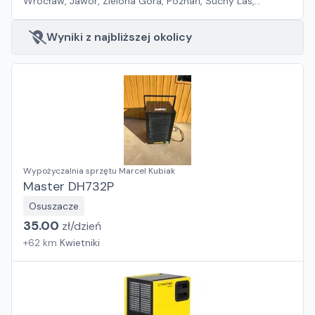
Wrocław, Jawor, Zielona Góra, Poznań, Suchy Las,
Pabianice, Sosnowiec, Rawa Mazowiecka, Kraków, Płock,
Szczecin, Warszawa, Gdańsk, Rzeszów, Białystok
Wyniki z najbliższej okolicy
Wypożyczalnia sprzętu Marcel Kubiak
Master DH732P
Osuszacze
35.00
zł/
dzień
+
62
km
Kwietniki