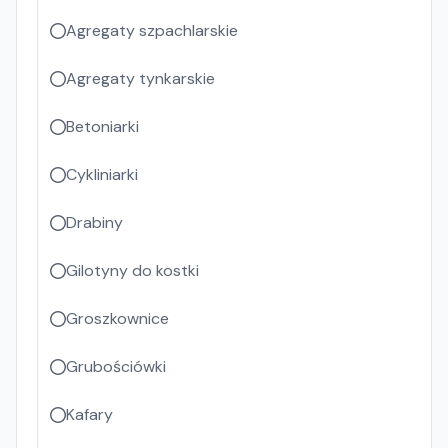
Agregaty szpachlarskie
Agregaty tynkarskie
Betoniarki
Cykliniarki
Drabiny
Gilotyny do kostki
Groszkownice
Grubościówki
Kafary