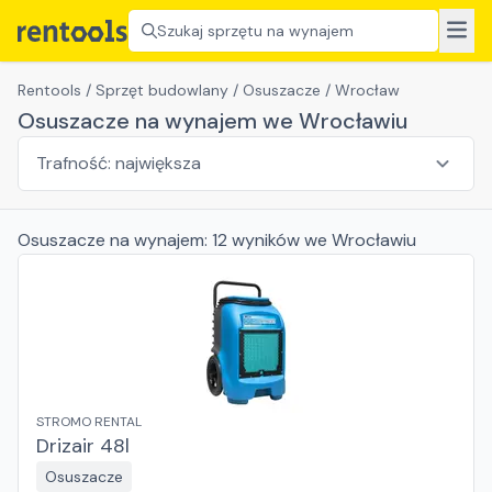
Szukaj sprzętu na wynajem
Rentools
/
Sprzęt budowlany
/
Osuszacze
/
Wrocław
Osuszacze na wynajem we Wrocławiu
Osuszacze
na wynajem:
12
wyników
we Wrocławiu
STROMO RENTAL
Drizair 48l
Osuszacze