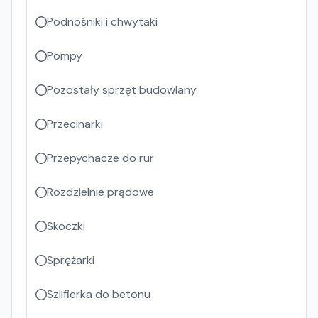
Podnośniki i chwytaki
Pompy
Pozostały sprzęt budowlany
Przecinarki
Przepychacze do rur
Rozdzielnie prądowe
Skoczki
Sprężarki
Szlifierka do betonu