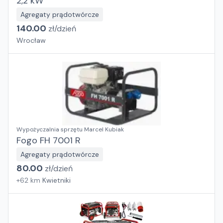
2,2 kW
Agregaty prądotwórcze
140.00
zł/
dzień
Wrocław
Wypożyczalnia sprzętu Marcel Kubiak
Fogo FH 7001 R
Agregaty prądotwórcze
80.00
zł/
dzień
+
62
km
Kwietniki