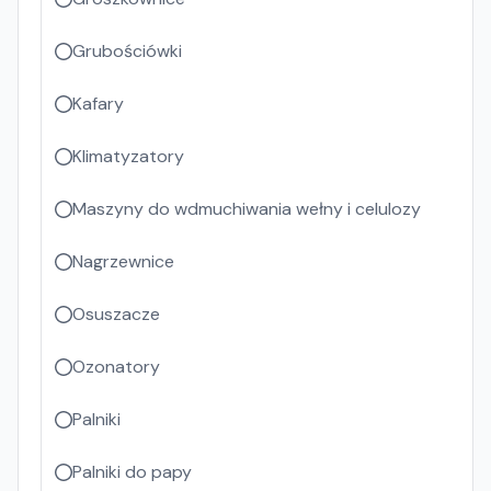
Grubościówki
Kafary
Klimatyzatory
Maszyny do wdmuchiwania wełny i celulozy
Nagrzewnice
Osuszacze
Ozonatory
Palniki
Palniki do papy