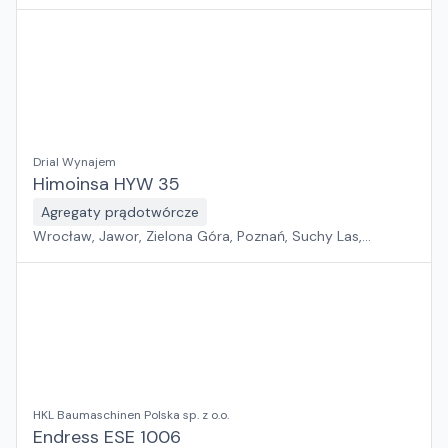
Pabianice, Sosnowiec, Rawa Mazowiecka, Kraków, Płock,
Szczecin, Warszawa, Gdańsk, Rzeszów, Białystok
Drial Wynajem
Himoinsa HYW 35
Agregaty prądotwórcze
Wrocław, Jawor, Zielona Góra, Poznań, Suchy Las,
Pabianice, Sosnowiec, Rawa Mazowiecka, Kraków, Płock,
Szczecin, Warszawa, Gdańsk, Rzeszów, Białystok
HKL Baumaschinen Polska sp. z o.o.
Endress ESE 1006