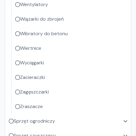
Wentylatory
Wiązarki do zbrojeń
Wibratory do betonu
Wiertnice
Wyciągarki
Zacieraczki
Zagęszczarki
Zraszacze
Sprzęt ogrodniczy
Sprzęt czyszczący