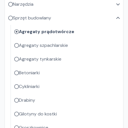
Narzędzia
Sprzęt budowlany
Agregaty prądotwórcze
Agregaty szpachlarskie
Agregaty tynkarskie
Betoniarki
Cykliniarki
Drabiny
Gilotyny do kostki
Groszkownice