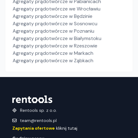
Agregaty prądotwórcze
w Pabianicach
Agregaty prądotwórcze
we Wrocławiu
Agregaty prądotwórcze
w Będzinie
Agregaty prądotwórcze
w Sosnowcu
Agregaty prądotwórcze
w Poznaniu
Agregaty prądotwórcze
w Białymstoku
Agregaty prądotwórcze
w Rzeszowie
Agregaty prądotwórcze
w Markach
Agregaty prądotwórcze
w Ząbkach
Rentools sp. z o.o.
team@rentools.pl
Zapytania ofertowe
kliknij tutaj