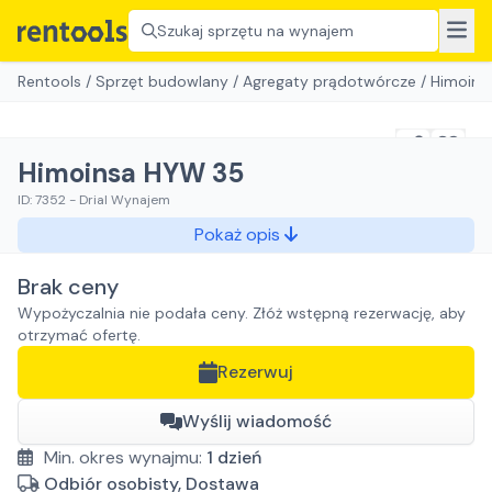
Szukaj sprzętu na wynajem
Rentools
/
Sprzęt budowlany
/
Agregaty prądotwórcze
/
Himoins
Himoinsa HYW 35
ID:
7352
-
Drial Wynajem
Pokaż opis
Brak ceny
Wypożyczalnia nie podała ceny. Złóż wstępną rezerwację, aby
otrzymać ofertę.
Rezerwuj
Wyślij wiadomość
Min. okres wynajmu:
1
dzień
Odbiór osobisty, Dostawa