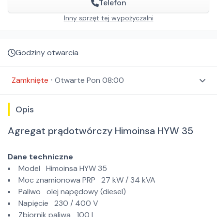
Telefon
Inny sprzęt tej wypożyczalni
Godziny otwarcia
Zamknięte
⋅
Otwarte
Pon 08:00
Opis
Agregat prądotwórczy Himoinsa HYW 35
Dane techniczne
Model Himoinsa HYW 35
Moc znamionowa PRP 27 kW / 34 kVA
Paliwo olej napędowy (diesel)
Napięcie 230 / 400 V
Zbiornik paliwa 100 l