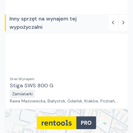
Inny sprzęt na wynajem tej
wypożyczalni
Drial Wynajem
Stiga SWS 800 G
Zamiatarki
Rawa Mazowiecka, Białystok, Gdańsk, Kraków, Poznań,
Rzeszów, Sosnowiec, Szczecin, Warszawa, Wrocław,
Płock, Jawor, Pabianice, Suchy Las, Zielona Góra