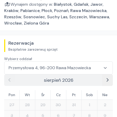
Wynajem dostępny w:
Białystok
,
Gdańsk
,
Jawor
,
Kraków
,
Pabianice
,
Płock
,
Poznań
,
Rawa Mazowiecka
,
Rzeszów
,
Sosnowiec
,
Suchy Las
,
Szczecin
,
Warszawa
,
Wrocław
,
Zielona Góra
Rezerwacja
Bezpłatnie zarezerwuj sprzęt
Wybierz oddział
sierpień 2026
Pon
Wt
Śr
Cz
Pt
Sob
Nie
27
28
29
30
31
1
2
3
4
5
6
7
8
9