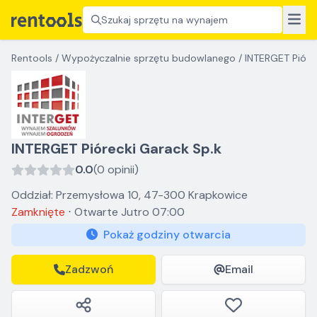
Szukaj sprzętu na wynajem
Rentools
/
Wypożyczalnie sprzętu budowlanego
/
INTERGET Pióre
INTERGET Piórecki Garack Sp.k
0.0
(0 opinii)
Oddział: Przemysłowa 10, 47-300 Krapkowice
Zamknięte
⋅
Otwarte
Jutro 07:00
Pokaż godziny otwarcia
Zadzwoń
Email