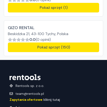
Pokaż sprzęt (1)
GIZO RENTAL
Beskidzka 21, 43-100 Tychy, Polska
0.0
(0 opinii)
Pokaż sprzęt (150)
Rentools sp. z o.o.
team@rentools.pl
Zapytania ofertowe
kliknij tutaj