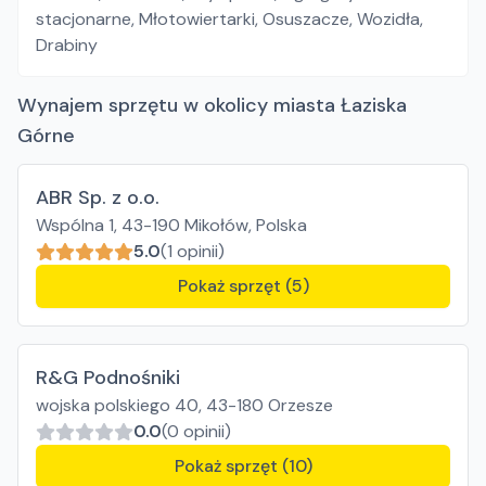
stacjonarne
,
Młotowiertarki
,
Osuszacze
,
Wozidła
,
Drabiny
Wynajem sprzętu w okolicy miasta Łaziska
Górne
ABR Sp. z o.o.
Wspólna 1, 43-190 Mikołów, Polska
5.0
(1 opinii)
Pokaż sprzęt (5)
R&G Podnośniki
wojska polskiego 40, 43-180 Orzesze
0.0
(0 opinii)
Pokaż sprzęt (10)