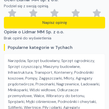
Podziel się z swoją opinią.
Napisz opinię
Opinie o Lidmar MM Sp. z o.o.
Brak opinii do wyświetlenia
Popularne kategorie w Tychach
Narzędzia
,
Sprzęt budowlany
,
Sprzęt ogrodniczy
,
Sprzęt czyszczący
,
Maszyny budowlane
,
Infrastruktura
,
Transport
,
Kontenery
,
Podnośniki
koszowe
,
Pompy
,
Zagęszczarki
,
Młoty
,
Agregaty
prądotwórcze
,
Przecinarki
,
Nagrzewnice
,
Ładowarki
,
Minikoparki
,
Wózki widłowe
,
Odkurzacze
przemysłowe
,
Walce
,
Wibratory do betonu
,
Sprężarki
,
Myjki ciśnieniowe
,
Podnośniki i chwytaki
,
Szlifierki
,
Wiertnice
,
Piły i pilarki
,
Agregaty