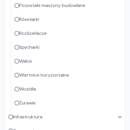
Pozostałe maszyny budowlane
Równiarki
Rozściełacze
Spycharki
Walce
Wiertnice horyzontalne
Wozidła
Żurawie
Infrastruktura