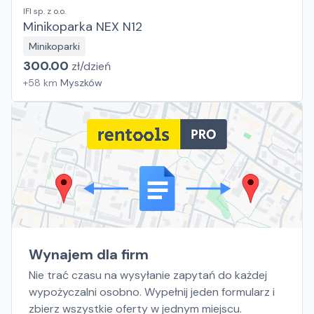
IFI sp. z o.o.
Minikoparka NEX N12
Minikoparki
300.00
zł/
dzień
+
58
km
Myszków
Wynajem dla firm
Nie trać czasu na wysyłanie zapytań do każdej
wypożyczalni osobno. Wypełnij jeden formularz i
zbierz wszystkie oferty w jednym miejscu.