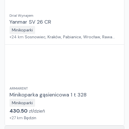
Drial Wynajem
Yanmar SV 26 CR
Minikoparki
+
24
km
Sosnowiec, Kraków, Pabianice, Wrocław, Rawa
Mazowiecka, Rzeszów, Jawor, Płock, Warszawa, Poznań,
Suchy Las, Zielona Góra, Białystok, Szczecin, Gdańsk
ARMARENT
Minikoparka gąsienicowa 1 t 328
Minikoparki
430.50
zł/
dzień
+
27
km
Będzin