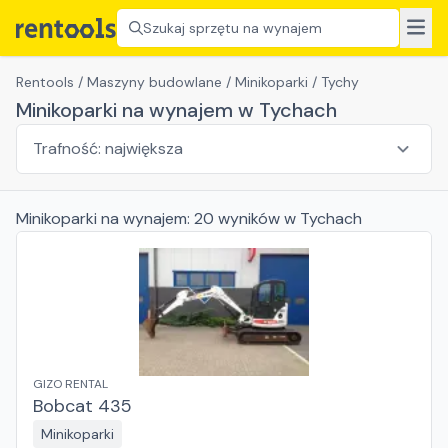
Szukaj sprzętu na wynajem
Rentools
/
Maszyny budowlane
/
Minikoparki
/
Tychy
Minikoparki na wynajem w Tychach
Minikoparki
na wynajem:
20
wyników
w Tychach
GIZO RENTAL
Bobcat 435
Minikoparki