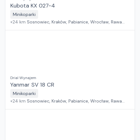
Kubota KX 027-4
Minikoparki
+
24
km
Sosnowiec, Kraków, Pabianice, Wrocław, Rawa
Mazowiecka, Rzeszów, Jawor, Płock, Warszawa, Poznań,
Suchy Las, Zielona Góra, Białystok, Szczecin, Gdańsk
Drial Wynajem
Yanmar SV 18 CR
Minikoparki
+
24
km
Sosnowiec, Kraków, Pabianice, Wrocław, Rawa
Mazowiecka, Rzeszów, Jawor, Płock, Warszawa, Poznań,
Suchy Las, Zielona Góra, Białystok, Szczecin, Gdańsk