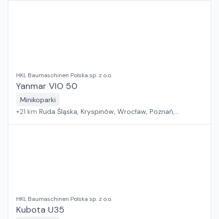
HKL Baumaschinen Polska sp. z o.o.
Yanmar VIO 50
Minikoparki
+
21
km
Ruda Śląska, Kryspinów, Wrocław, Poznań,
Grębocin, Gdańsk
HKL Baumaschinen Polska sp. z o.o.
Kubota U35