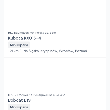
HKL Baumaschinen Polska sp. z o.o.
Kubota KX016-4
Minikoparki
+
21
km
Ruda Śląska, Kryspinów, Wrocław, Poznań,
Grębocin, Gdańsk
MARUT MASZYNY I URZĄDZENIA SP. Z O.O.
Bobcat E19
Minikoparki