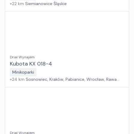
+
22
km
Siemianowice Śląskie
Drial Wynajem
Kubota KX 018-4
Minikoparki
+
24
km
Sosnowiec, Kraków, Pabianice, Wrocław, Rawa
Mazowiecka, Rzeszów, Jawor, Płock, Warszawa, Poznań,
Suchy Las, Zielona Góra, Białystok, Szczecin, Gdańsk
Drial Wynajem