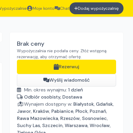
ypożyczalnie
Moje konto
Chat
Dodaj wypożyczalnię
Brak ceny
Wypożyczalnia nie podała ceny. Złóż wstępną
rezerwację, aby otrzymać ofertę.
Rezerwuj
Wyślij wiadomość
Min. okres wynajmu:
1
dzień
Odbiór osobisty, Dostawa
Wynajem dostępny w:
Białystok
,
Gdańsk
,
Jawor
,
Kraków
,
Pabianice
,
Płock
,
Poznań
,
Rawa Mazowiecka
,
Rzeszów
,
Sosnowiec
,
Suchy Las
,
Szczecin
,
Warszawa
,
Wrocław
,
Zielona Góra