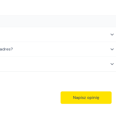
 adres?
Napisz opinię