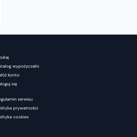
zukaj
atalog wypożyczalni
ałóż konto
loguj się
egulamin serwisu
olityka prywatności
olityka cookies