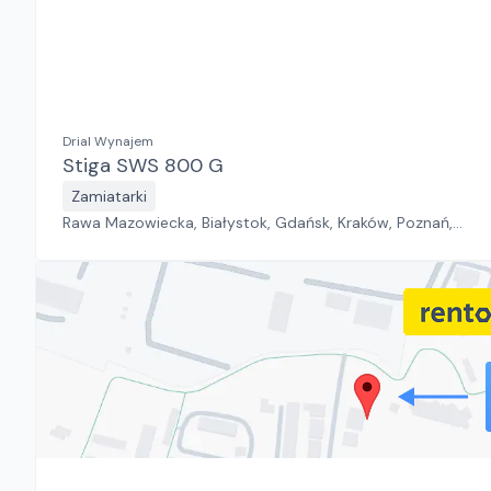
Drial Wynajem
Stiga SWS 800 G
Zamiatarki
Rawa Mazowiecka, Białystok, Gdańsk, Kraków, Poznań,
Rzeszów, Sosnowiec, Szczecin, Warszawa, Wrocław,
Płock, Jawor, Pabianice, Suchy Las, Zielona Góra