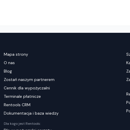
Mapa strony
S
O nas
K
Blog
Z
Zostań naszym partnerem
Za
Cennik dla wypożyczalni
R
Terminale płatnicze
P
Rentools CRM
P
Dokumentacja i baza wiedzy
Dla kogo jest Rentools: