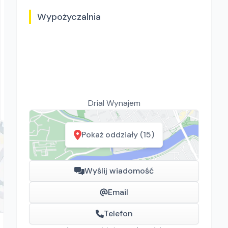
Wypożyczalnia
Drial Wynajem
Swepac F 82
Zagęszczarki
Drial Wynajem
Rawa Mazowiecka, Białystok, Gdańsk, Kraków, Poznań,
Rzeszów, Sosnowiec, Szczecin, Warszawa, Wrocław,
Płock, Jawor, Pabianice, Suchy Las, Zielona Góra
Pokaż oddziały (15)
Wyślij wiadomość
Email
Telefon