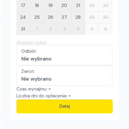
17
18
19
20
21
22
23
24
25
26
27
28
29
30
31
1
2
3
4
5
6
Wyczyść wybór
Odbiór
:
Nie wybrano
Inkop RS sp. z o.o.
Zwrot
:
Komatsu PC14
Nie wybrano
Minikoparki
Czas wynajmu:
-
430.50
zł/
dzień
Liczba
dni
do opłacenia:
-
Kraków
Dalej