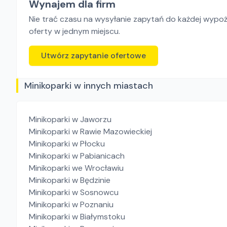
Wynajem dla firm
Nie trać czasu na wysyłanie zapytań do każdej wypoży
oferty w jednym miejscu.
Utwórz zapytanie ofertowe
Minikoparki w innych miastach
Minikoparki
w Jaworzu
Minikoparki
w Rawie Mazowieckiej
Minikoparki
w Płocku
Minikoparki
w Pabianicach
Minikoparki
we Wrocławiu
Minikoparki
w Będzinie
Minikoparki
w Sosnowcu
Minikoparki
w Poznaniu
Minikoparki
w Białymstoku