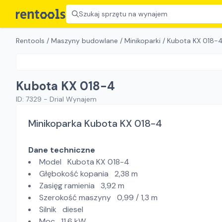
Szukaj sprzętu na wynajem
Rentools
/
Maszyny budowlane
/
Minikoparki
/
Kubota KX 018-
Kubota KX 018-4
ID:
7329
-
Drial Wynajem
Minikoparka Kubota KX 018-4
Dane techniczne
Model Kubota KX 018-4
Głębokość kopania 2,38 m
Zasięg ramienia 3,92 m
Szerokość maszyny 0,99 / 1,3 m
Silnik diesel
Moc 11,6 kW