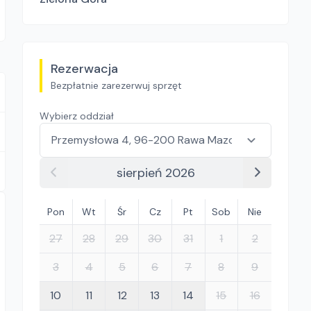
Rezerwacja
Bezpłatnie zarezerwuj sprzęt
Wybierz oddział
sierpień 2026
Pon
Wt
Śr
Cz
Pt
Sob
Nie
27
28
29
30
31
1
2
3
4
5
6
7
8
9
10
11
12
13
14
15
16