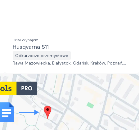
Drial Wynajem
Husqvarna S11
Odkurzacze przemysłowe
Rawa Mazowiecka, Białystok, Gdańsk, Kraków, Poznań,
Rzeszów, Sosnowiec, Szczecin, Warszawa, Wrocław,
Płock, Jawor, Pabianice, Suchy Las, Zielona Góra