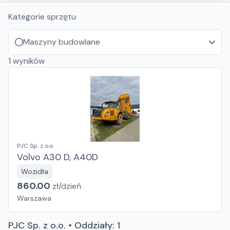
Kategorie sprzętu
Maszyny budowlane
1
wyników
PJC Sp. z o.o.
Volvo A30 D, A40D
Wozidła
860.00
zł/
dzień
Warszawa
PJC Sp. z o.o. • Oddziały: 1