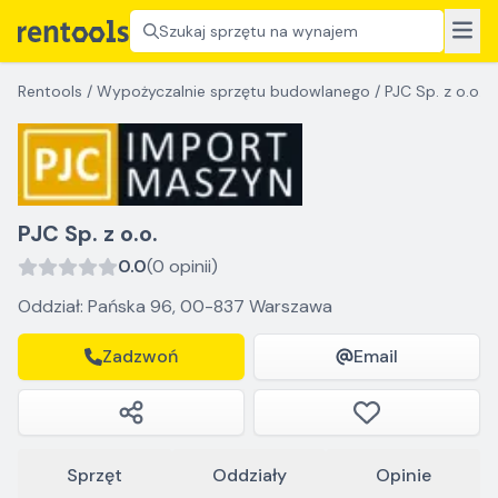
Szukaj sprzętu na wynajem
Rentools
/
Wypożyczalnie sprzętu budowlanego
/
PJC Sp. z o.o.
PJC Sp. z o.o.
0.0
(0 opinii)
Oddział: Pańska 96, 00-837 Warszawa
Zadzwoń
Email
Sprzęt
Oddziały
Opinie