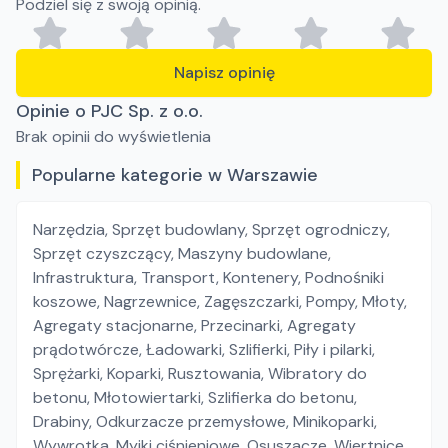
Podziel się z swoją opinią.
Napisz opinię
Opinie o PJC Sp. z o.o.
Brak opinii do wyświetlenia
Popularne kategorie w Warszawie
Narzędzia
,
Sprzęt budowlany
,
Sprzęt ogrodniczy
,
Sprzęt czyszczący
,
Maszyny budowlane
,
Infrastruktura
,
Transport
,
Kontenery
,
Podnośniki
koszowe
,
Nagrzewnice
,
Zagęszczarki
,
Pompy
,
Młoty
,
Agregaty stacjonarne
,
Przecinarki
,
Agregaty
prądotwórcze
,
Ładowarki
,
Szlifierki
,
Piły i pilarki
,
Sprężarki
,
Koparki
,
Rusztowania
,
Wibratory do
betonu
,
Młotowiertarki
,
Szlifierka do betonu
,
Drabiny
,
Odkurzacze przemysłowe
,
Minikoparki
,
Wywrotka
,
Myjki ciśnieniowe
,
Osuszacze
,
Wiertnice