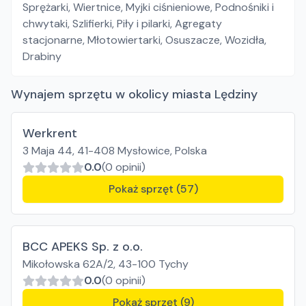
Sprężarki
,
Wiertnice
,
Myjki ciśnieniowe
,
Podnośniki i
chwytaki
,
Szlifierki
,
Piły i pilarki
,
Agregaty
stacjonarne
,
Młotowiertarki
,
Osuszacze
,
Wozidła
,
Drabiny
Wynajem sprzętu w okolicy miasta Lędziny
Werkrent
3 Maja 44, 41-408 Mysłowice, Polska
0.0
(0 opinii)
Pokaż sprzęt (57)
BCC APEKS Sp. z o.o.
Mikołowska 62A/2, 43-100 Tychy
0.0
(0 opinii)
Pokaż sprzęt (9)