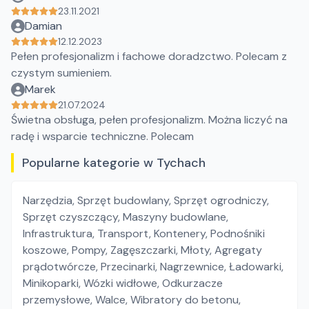
23.11.2021
Damian
12.12.2023
Pełen profesjonalizm i fachowe doradzctwo. Polecam z
czystym sumieniem.
Marek
21.07.2024
Świetna obsługa, pełen profesjonalizm. Można liczyć na
radę i wsparcie techniczne. Polecam
Popularne kategorie w Tychach
Narzędzia
,
Sprzęt budowlany
,
Sprzęt ogrodniczy
,
Sprzęt czyszczący
,
Maszyny budowlane
,
Infrastruktura
,
Transport
,
Kontenery
,
Podnośniki
koszowe
,
Pompy
,
Zagęszczarki
,
Młoty
,
Agregaty
prądotwórcze
,
Przecinarki
,
Nagrzewnice
,
Ładowarki
,
Minikoparki
,
Wózki widłowe
,
Odkurzacze
przemysłowe
,
Walce
,
Wibratory do betonu
,