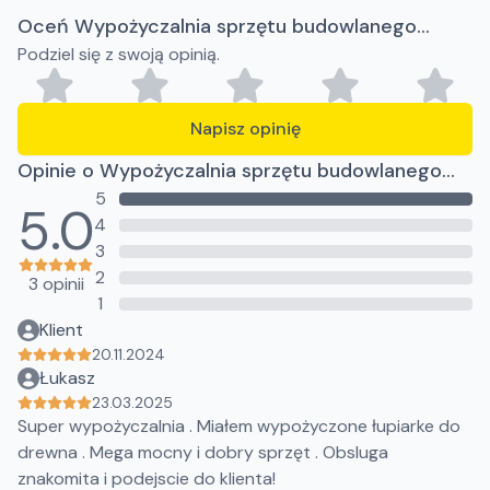
Oceń Wypożyczalnia sprzętu budowlanego
Podziel się z swoją opinią.
Elektro-Grand Grażyna Klein
Napisz opinię
Opinie o Wypożyczalnia sprzętu budowlanego
5
Elektro-Grand Grażyna Klein
5.0
4
3
2
3 opinii
1
Klient
20.11.2024
Łukasz
23.03.2025
Super wypożyczalnia . Miałem wypożyczone łupiarke do
drewna . Mega mocny i dobry sprzęt . Obsluga
znakomita i podejscie do klienta!