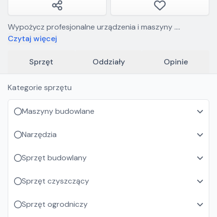
Wypożycz profesjonalne urządzenia i maszyny .
Bazujemy na markowym w pełni sprawnym sprzęcie.
Czytaj więcej
Nasze maszyny są regularnie serwisowane. *Urządzenia i
maszyny budowlane *Sprzęt ogrodowy *urządzenia
Sprzęt
Oddziały
Opinie
piorąco-myjące
Kategorie sprzętu
Maszyny budowlane
Narzędzia
Sprzęt budowlany
Sprzęt czyszczący
Sprzęt ogrodniczy