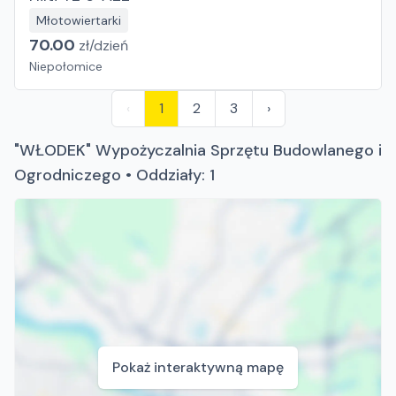
Młotowiertarki
70.00
zł/
dzień
Niepołomice
‹
1
2
3
›
"WŁODEK" Wypożyczalnia Sprzętu Budowlanego i
Ogrodniczego • Oddziały: 1
Pokaż interaktywną mapę