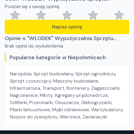
Podziel się z swoją opinią.
Budowlanego i Ogrodniczego
Napisz opinię
Opinie o "WŁODEK" Wypożyczalnia Sprzętu
Brak opinii do wyświetlenia
Budowlanego i Ogrodniczego
Popularne kategorie w Niepołomicach
Narzędzia
,
Sprzęt budowlany
,
Sprzęt ogrodniczy
,
Sprzęt czyszczący
,
Maszyny budowlane
,
Infrastruktura
,
Transport
,
Kontenery
,
Zagęszczarki
,
Nagrzewnice
,
Młoty
,
Agregaty prądotwórcze
,
Szlifierki
,
Przecinarki
,
Osuszacze
,
Glebogryzarki
,
Pilarki łańcuchowe
,
Myjki ciśnieniowe
,
Wertykulatory
,
Nożyce do żywopłotu
,
Wiertnice
,
Zacieraczki