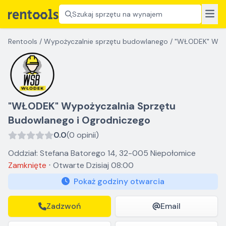
Szukaj sprzętu na wynajem
Rentools
/
Wypożyczalnie sprzętu budowlanego
/
"WŁODEK" Wypo
"WŁODEK" Wypożyczalnia Sprzętu
Budowlanego i Ogrodniczego
0.0
(0 opinii)
Oddział: Stefana Batorego 14, 32-005 Niepołomice
Zamknięte
⋅
Otwarte
Dzisiaj 08:00
Pokaż godziny otwarcia
Zadzwoń
Email