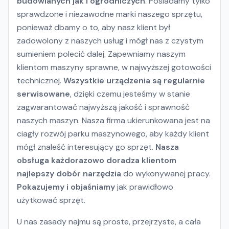
budowlanych jak i ogrodniczych
. Posiadamy tylko
sprawdzone i niezawodne marki naszego sprzętu,
ponieważ dbamy o to, aby nasz klient był
zadowolony z naszych usług i mógł nas z czystym
sumieniem polecić dalej. Zapewniamy naszym
klientom maszyny sprawne, w najwyższej gotowości
technicznej.
Wszystkie urządzenia są regularnie
serwisowane
, dzięki czemu jesteśmy w stanie
zagwarantować najwyższą jakość i sprawność
naszych maszyn. Nasza firma ukierunkowana jest na
ciagły rozwój parku maszynowego, aby każdy klient
mógł znaleść interesujący go sprzęt.
Nasza
obsługa każdorazowo doradza klientom
najlepszy dobór narzędzia
do wykonywanej pracy.
Pokazujemy i objaśniamy
jak prawidłowo
użytkować sprzęt.
U nas zasady najmu są proste, przejrzyste, a cała