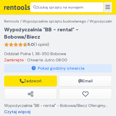
Szukaj sprzętu na wynajem
Rentools
/
Wypożyczalnie sprzętu budowlanego
/
Wypożyczalnia 
Wypożyczalnia "BB - rental" -
Bobowa/Biecz
5.0
(1 opinii)
Oddział: Polna 1, 38-350 Bobowa
Zamknięte
⋅
Otwarte
Jutro 08:00
Pokaż godziny otwarcia
Zadzwoń
Email
Wypożyczalnia "BB - rental" - Bobowa/Biecz Oferujmy
Państwu nowoczesną oraz dobrze doposażoną
Czytaj więcej