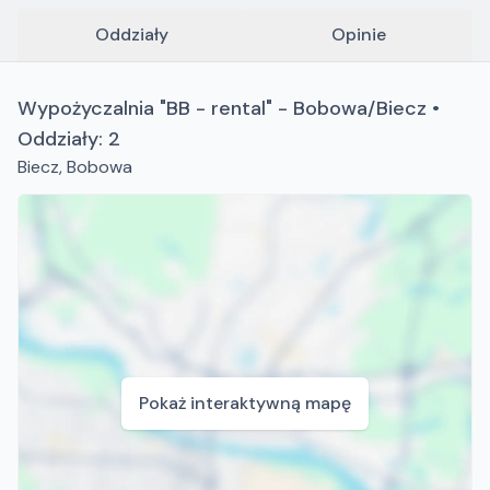
wypożyczalnię maszyn, urządzeń i elektronarzędzi w
Bobowej oraz Bieczu.
Oddziały
Opinie
Wypożyczalnia "BB - rental" - Bobowa/Biecz •
Oddziały: 2
Biecz
,
Bobowa
Pokaż interaktywną mapę