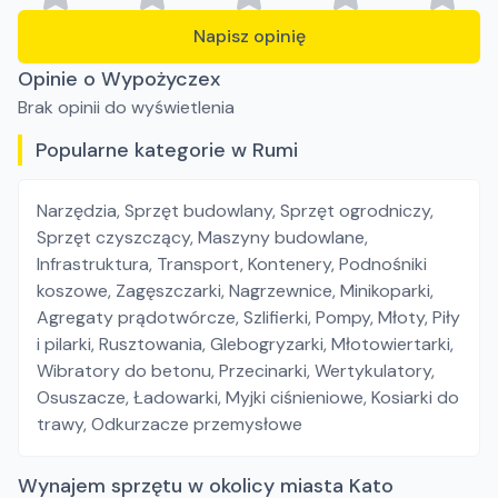
Napisz opinię
Opinie o Wypożyczex
Brak opinii do wyświetlenia
Popularne kategorie w Rumi
Narzędzia
,
Sprzęt budowlany
,
Sprzęt ogrodniczy
,
Sprzęt czyszczący
,
Maszyny budowlane
,
Infrastruktura
,
Transport
,
Kontenery
,
Podnośniki
koszowe
,
Zagęszczarki
,
Nagrzewnice
,
Minikoparki
,
Agregaty prądotwórcze
,
Szlifierki
,
Pompy
,
Młoty
,
Piły
i pilarki
,
Rusztowania
,
Glebogryzarki
,
Młotowiertarki
,
Wibratory do betonu
,
Przecinarki
,
Wertykulatory
,
Osuszacze
,
Ładowarki
,
Myjki ciśnieniowe
,
Kosiarki do
trawy
,
Odkurzacze przemysłowe
Wynajem sprzętu w okolicy miasta Kato