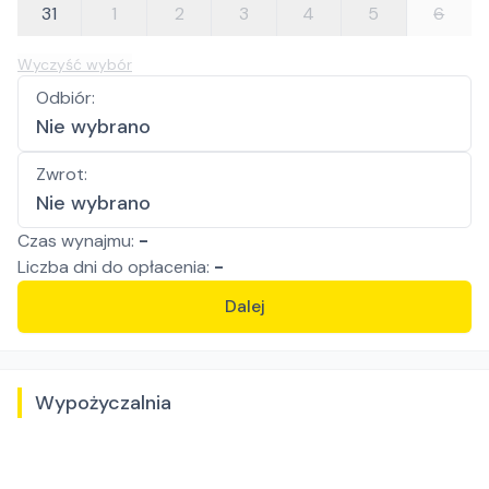
31
1
2
3
4
5
6
Wyczyść wybór
Odbiór
:
Nie wybrano
Zwrot
:
Nie wybrano
Czas wynajmu:
-
Liczba
dni
do opłacenia:
-
Dalej
Wypożyczalnia