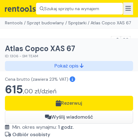
Szukaj sprzętu na wynajem
Rentools
/
Sprzęt budowlany
/
Sprężarki
/
Atlas Copco XAS 67
Atlas Copco XAS 67
ID:
1306
-
SM TEAM
Pokaż opis
Cena brutto
(zawiera 23% VAT)
615
,
00
zł/
dzień
Rezerwuj
Wyślij wiadomość
Min. okres wynajmu:
1
godz.
Odbiór osobisty