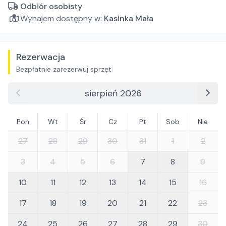
Odbiór osobisty
Wynajem dostępny w:
Kasinka Mała
Rezerwacja
Bezpłatnie zarezerwuj sprzęt
sierpień 2026
Pon
Wt
Śr
Cz
Pt
Sob
Nie
27
28
29
30
31
1
2
3
4
5
6
7
8
9
10
11
12
13
14
15
16
17
18
19
20
21
22
23
24
25
26
27
28
29
30