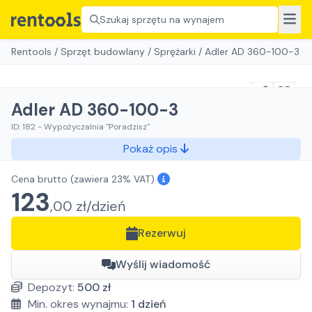
Szukaj sprzętu na wynajem
Rentools
/
Sprzęt budowlany
/
Sprężarki
/
Adler AD 360-100-3
Adler AD 360-100-3
ID:
182
-
Wypożyczalnia "Poradzisz"
Pokaż opis
Cena brutto
(zawiera 23% VAT)
123
,
00
zł/
dzień
Rezerwuj
Wyślij wiadomość
Depozyt:
500
zł
Min. okres wynajmu:
1
dzień