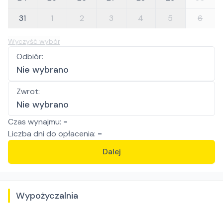
31
1
2
3
4
5
6
Wyczyść wybór
Odbiór
:
Nie wybrano
Zwrot
:
Nie wybrano
Czas wynajmu:
-
Liczba
dni
do opłacenia:
-
Dalej
Wypożyczalnia